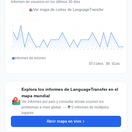
Informes de usuarios en los últimos 30 días
Ver mapa de cortes de LanguageTransfer
3
2
2
1
0
Jul 19
Jul 22
Jul 25
Jul 12
Jul 28
Aug 10
Jul 15
Jul 18
Jul 31
Jul 21
Jul 24
Jul 27
Jul 14
Jul 17
Jul 30
Jul 20
Jul 23
Jul 26
Jul 13
Jul 16
Jul 29
Aug 5
Aug 8
Aug 1
Aug 4
Aug 7
Aug 3
Aug 6
Aug 9
Aug 2
Informes de errores
Últimos 30 días
Explora los informes de LanguageTransfer en el
mapa mundial
Ver informes por país y consultar dónde ocurren los
problemas a nivel global. — 🌍 0 informes de múltiples
lugares
Abrir mapa en vivo