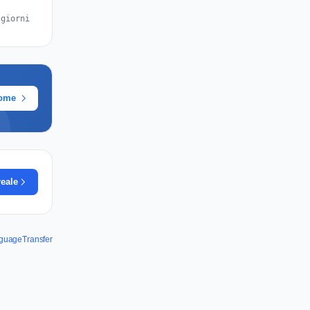
 giorni
rome
reale
nguageTransfer