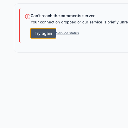
Can't reach the comments server
Your connection dropped or our service is briefly unre
Try again
Service status