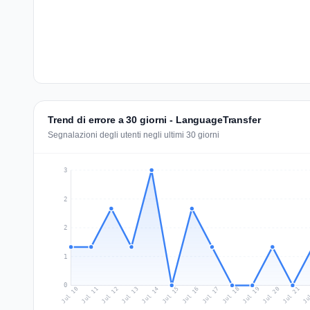
Trend di errore a 30 giorni - LanguageTransfer
Segnalazioni degli utenti negli ultimi 30 giorni
3
2
2
1
0
Jul 19
Ju
Jul 12
Jul 15
Jul 18
Jul 21
Jul 11
Jul 14
Jul 17
Jul 20
Jul 10
Jul 13
Jul 16