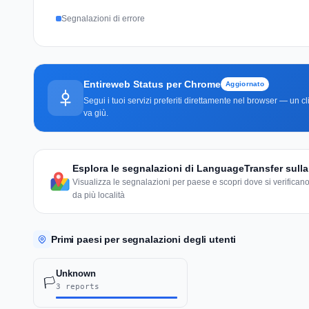
Segnalazioni di errore
Entireweb Status per Chrome
Aggiornato
Segui i tuoi servizi preferiti direttamente nel browser — un 
va giù.
Esplora le segnalazioni di LanguageTransfer sul
Visualizza le segnalazioni per paese e scopri dove si verificano
da più località
Primi paesi per segnalazioni degli utenti
Unknown
🏳️
3 reports