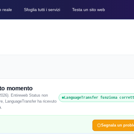
o reale
Sfoglia tutti i servizi
Testa un sito web
sto momento
2026). Entireweb Status non
LanguageTransfer funziona corret
 ore, LanguageTransfer ha ricevuto
a.
Segnala un prob