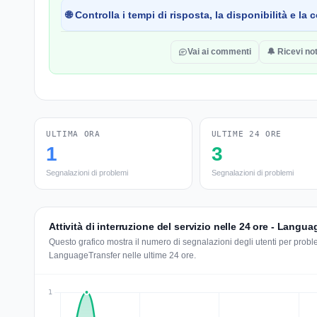
🌐 Controlla i tempi di risposta, la disponibilità e l
Vai ai commenti
🔔 Ricevi not
ULTIMA ORA
ULTIME 24 ORE
1
3
Segnalazioni di problemi
Segnalazioni di problemi
Attività di interruzione del servizio nelle 24 ore - Langu
Questo grafico mostra il numero di segnalazioni degli utenti per problem
LanguageTransfer nelle ultime 24 ore.