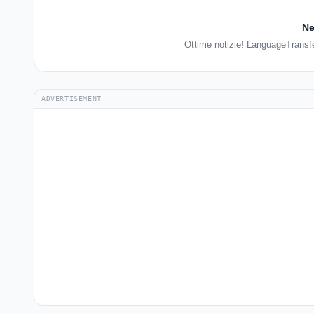
Ne
Ottime notizie! LanguageTransfe
ADVERTISEMENT