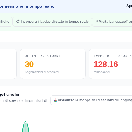
a connessione in tempo reale.
Ap
ifiche
📋 Incorpora il badge di stato in tempo reale
↗ Visita LanguageTra
ULTIMI 30 GIORNI
TEMPO DI RISPOSTA
30
128.16
Segnalazioni di problemi
Millisecondi
ageTransfer
Visualizza la mappa dei disservizi di Langu
i di servizio e interruzioni di