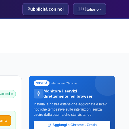
Pubblicità con noi
🇮🇹
Italiano
Estensione Chrome
NOVITÀ
Monitora i servizi
tamente
direttamente nel browser
Installa la nostra estensione aggiornata e ricevi
notifiche tempestive sulle interruzioni senza
uscire dalla pagina che stai visitando.
lema
Aggiungi a Chrome - Gratis