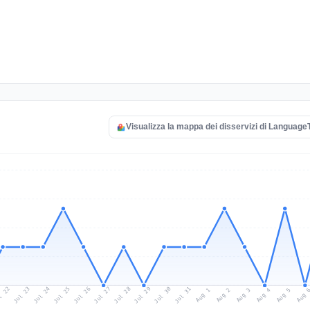
Visualizza la mappa dei disservizi di Language
l 22
Jul 25
Jul 28
Jul 31
Jul 24
Jul 27
Jul 30
Jul 23
Jul 26
Jul 29
Aug 1
Aug 4
Aug 3
Aug 
Aug 2
Aug 5