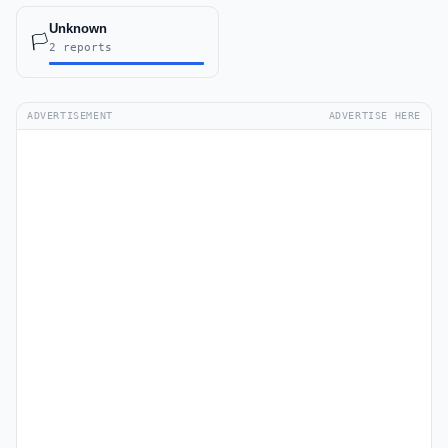
Unknown
🏳️
2 reports
ADVERTISEMENT
ADVERTISE HERE