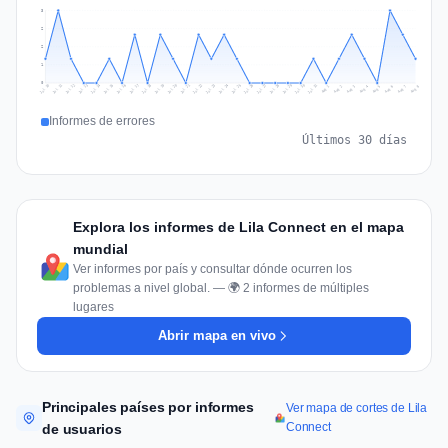
3
2
2
1
0
Jul 17
Jul 20
Jul 23
Jul 10
Jul 26
Jul 13
Jul 16
Jul 29
Jul 19
Jul 22
Jul 25
Jul 12
Jul 15
Jul 28
Jul 31
Jul 18
Jul 21
Jul 24
Jul 11
Jul 14
Jul 27
Jul 30
Aug 3
Aug 6
Aug 2
Aug 5
Aug 8
Aug 1
Aug 4
Aug 7
Informes de errores
Últimos 30 días
Explora los informes de Lila Connect en el mapa
mundial
Ver informes por país y consultar dónde ocurren los
problemas a nivel global. — 🌍 2 informes de múltiples
lugares
Abrir mapa en vivo
Principales países por informes
Ver mapa de cortes de Lila
Connect
de usuarios