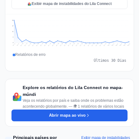
Exibir mapa de instabilidades do Lila Connect
22
17
11
6
0
Jul 15
Jul 18
Jul 31
Jul 21
Jul 24
Jul 11
Jul 14
Jul 27
Jul 30
Jul 17
Jul 20
Jul 23
Jul 10
Jul 13
Jul 26
Jul 29
Jul 16
Jul 19
Jul 22
Jul 12
Jul 25
Jul 28
Aug 1
Aug 4
Jul 9
Aug 3
Jul 8
Aug 6
Aug 2
Aug 5
Relatórios de erro
Últimos 30 Dias
Explore os relatórios do Lila Connect no mapa-
múndi
Veja os relatórios por país e saiba onde os problemas estão
acontecendo globalmente. — 🌍 1 relatórios de vários locais
Abrir mapa ao vivo
Principais países por
Exibir mapa de instabilidades