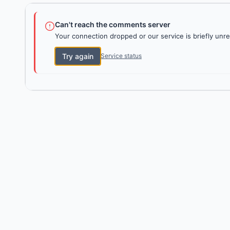
Can't reach the comments server
Your connection dropped or our service is briefly unre
Try again
Service status