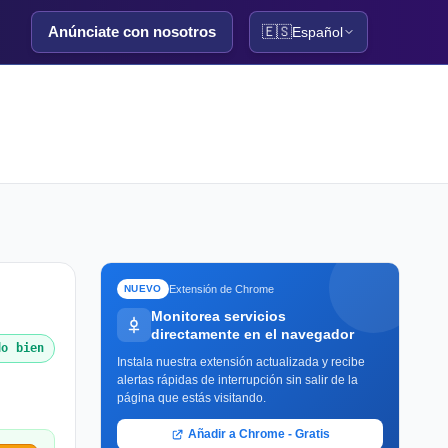
Anúnciate con nosotros
🇪🇸
Español
Extensión de Chrome
NUEVO
Monitorea servicios
directamente en el navegador
do bien
Instala nuestra extensión actualizada y recibe
alertas rápidas de interrupción sin salir de la
página que estás visitando.
Añadir a Chrome - Gratis