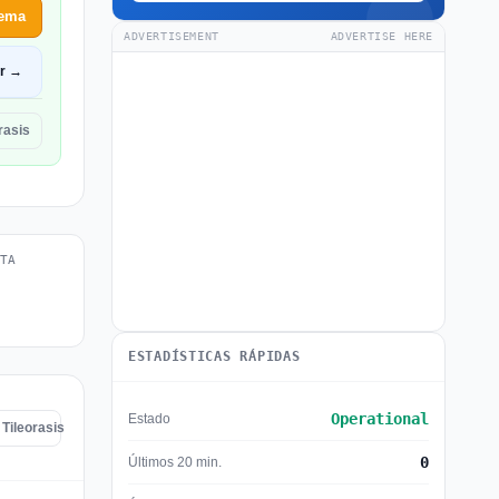
lema
ADVERTISEMENT
ADVERTISE HERE
ir →
rasis
TA
ESTADÍSTICAS RÁPIDAS
Operational
Estado
Tileorasis
0
Últimos 20 min.