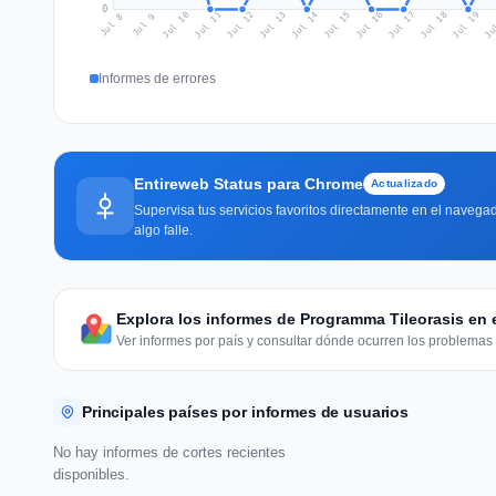
0
Jul 17
Ju
Jul 10
Jul 13
Jul 16
Jul 19
Jul 12
Jul 15
Jul 18
Jul 11
Jul 14
Jul 8
Jul 9
Informes de errores
Entireweb Status para Chrome
Actualizado
Supervisa tus servicios favoritos directamente en el navegad
algo falle.
Explora los informes de Programma Tileorasis en
Ver informes por país y consultar dónde ocurren los problemas 
Principales países por informes de usuarios
No hay informes de cortes recientes
disponibles.