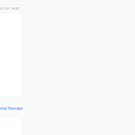
RTISE HERE
mma Tileorasis