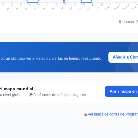
l 20
Jul 23
Jul 26
Jul 29
Jul 22
Jul 25
Jul 28
Jul 31
Jul 21
Jul 24
Jul 27
Jul 30
Aug 2
Aug 1
Aug 
Aug 3
Últimos 
Añadir a Ch
or: un clic para ver el estado y alertas en tiempo real cuando
 el mapa mundial
Abrir mapa en 
a nivel global. — 🌍 0 informes de múltiples lugares
Ver mapa de cortes de Progra