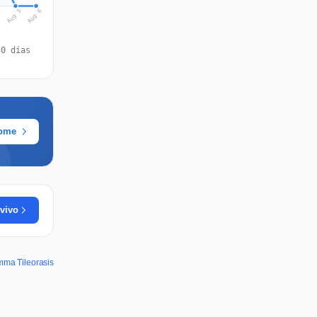
Aug 6
Aug 5
4
30 días
rome
vivo
mma Tileorasis