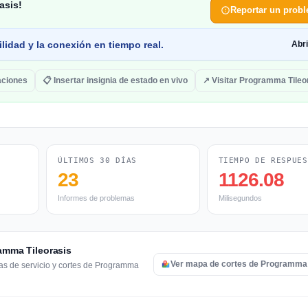
asis!
Reportar un prob
lidad y la conexión en tiempo real.
Abr
caciones
📋 Insertar insignia de estado en vivo
↗ Visitar Programma Tileo
ÚLTIMOS 30 DÍAS
TIEMPO DE RESPUES
23
1126.08
Informes de problemas
Milisegundos
ramma Tileorasis
Ver mapa de cortes de Programma 
mas de servicio y cortes de Programma