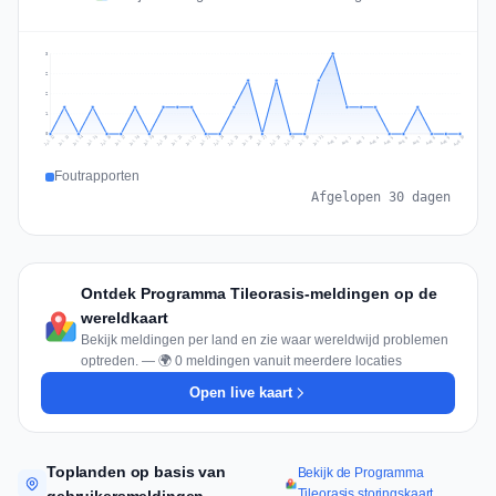
3
2
2
1
0
Jul 19
Jul 22
Jul 25
Jul 12
Jul 28
Aug 10
Jul 15
Jul 18
Jul 31
Jul 21
Jul 24
Jul 27
Jul 14
Jul 17
Jul 30
Jul 20
Jul 23
Jul 26
Jul 13
Jul 16
Jul 29
Aug 5
Aug 8
Aug 1
Aug 4
Aug 7
Aug 3
Aug 6
Aug 9
Aug 2
Foutrapporten
Afgelopen 30 dagen
Ontdek Programma Tileorasis-meldingen op de
wereldkaart
Bekijk meldingen per land en zie waar wereldwijd problemen
optreden. — 🌍 0 meldingen vanuit meerdere locaties
Open live kaart
Toplanden op basis van
Bekijk de Programma
Tileorasis storingskaart