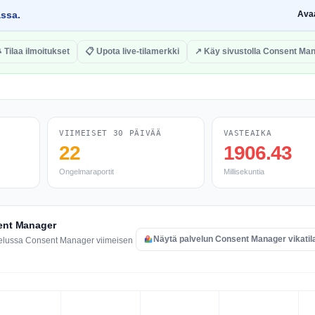
assa.
Ava
 Tilaa ilmoitukset
📋 Upota live-tilamerkki
↗ Käy sivustolla Consent Ma
VIIMEISET 30 PÄIVÄÄ
VASTEAIKA
22
1906.43
Ongelmaraportit
Millisekuntia
sent Manager
Näytä palvelun Consent Manager vikatil
velussa Consent Manager viimeisen