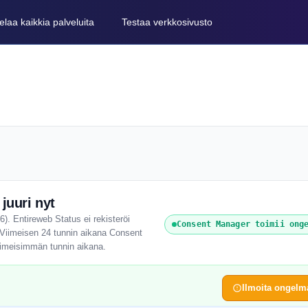
elaa kaikkia palveluita
Testaa verkkosivusto
uuri nyt
). Entireweb Status ei rekisteröi
Consent Manager toimii ong
. Viimeisen 24 tunnin aikana Consent
viimeisimmän tunnin aikana.
Ilmoita ongelm