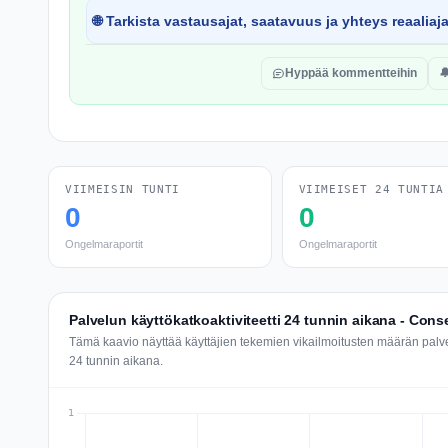
🌐 Tarkista vastausajat, saatavuus ja yhteys reaaliaj
Hyppää kommentteihin

VIIMEISIN TUNTI
VIIMEISET 24 TUNTIA
0
0
Ongelmaraportit
Ongelmaraportit
Palvelun käyttökatkoaktiviteetti 24 tunnin aikana - Con
Tämä kaavio näyttää käyttäjien tekemien vikailmoitusten määrän pal
24 tunnin aikana.