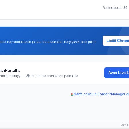
Viimeiset 30
Lisää Chro
lä napsautuksella ja saa reaaliaikaiset hälytykset, kun jokin
ankartalla
Avaa Live-k
mia esiintyy. — 🌍 0 raporttia useista eri paikoista
Näytä palvelun Consent Manager vik
ADVE