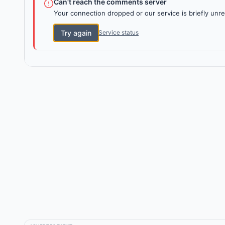
Can't reach the comments server
Your connection dropped or our service is briefly unre
Try again
Service status