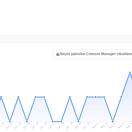
Näytä palvelun Consent Manager vikatilan
l 21
Jul 24
Jul 27
Jul 30
Jul 23
Jul 26
Jul 29
Jul 22
Jul 25
Jul 28
Jul 31
Aug 3
Aug 2
Aug 
Aug 1
Aug 4