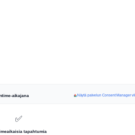
ntime-aikajana
Näytä palvelun Consent Manager vik
✅
iimeaikaisia tapahtumia