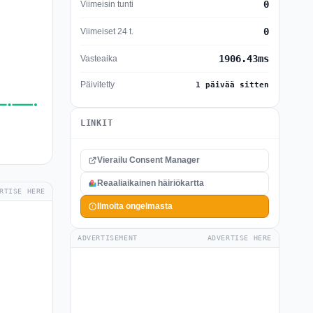
0
Viimeisin tunti
0
Viimeiset 24 t.
1906.43ms
Vasteaika
Päivitetty
1 päivää sitten
LINKIT
Vierailu Consent Manager
Reaaliaikainen häiriökartta
RTISE HERE
Ilmoita ongelmasta
ADVERTISEMENT
ADVERTISE HERE