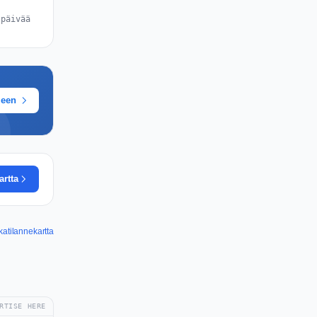
 päivää
meen
artta
atilannekartta
RTISE HERE