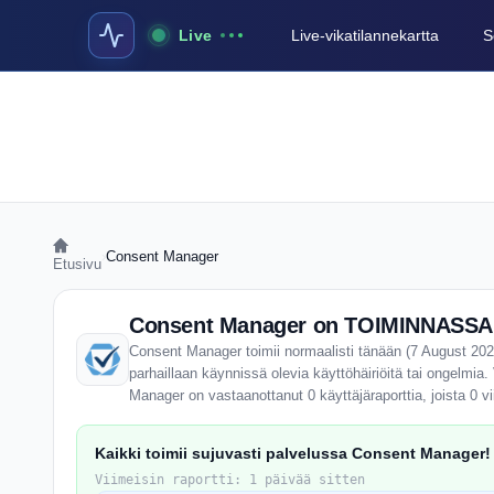
Live
Live-vikatilannekartta
S
›
Consent Manager
Etusivu
Consent Manager on TOIMINNASSA j
Consent Manager toimii normaalisti tänään (7 August 2026
parhaillaan käynnissä olevia käyttöhäiriöitä tai ongelmia
Manager on vastaanottanut 0 käyttäjäraporttia, joista 0 
Kaikki toimii sujuvasti palvelussa Consent Manager!
Viimeisin raportti: 1 päivää sitten