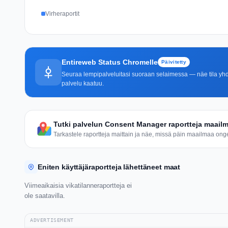
Virheraportit
Entireweb Status Chromelle
Päivitetty
Seuraa lempipalveluitasi suoraan selaimessa — näe tila yhdel
palvelu kaatuu.
Tutki palvelun Consent Manager raportteja maailm
Tarkastele raportteja maittain ja näe, missä päin maailmaa ongel
Eniten käyttäjäraportteja lähettäneet maat
Viimeaikaisia vikatilanneraportteja ei
ole saatavilla.
ADVERTISEMENT