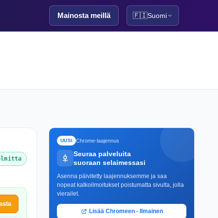
Mainosta meillä
🇫🇮
Suomi
Chrome-laajennus
UUSI
Seuraa palveluita
elmitta
suoraan selaimessasi
Asenna päivitetty laajennuksemme ja saa
nopeat katkoilmoitukset poistumatta sivulta, jolla
vierailet.
asta
Lisää Chromeen - Ilmainen