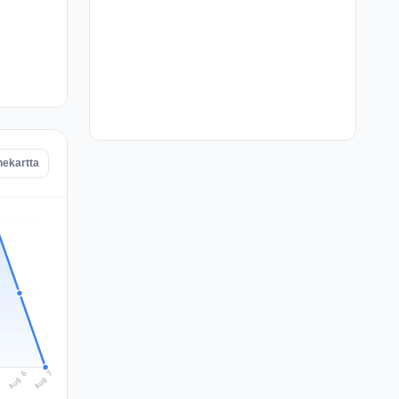
nekartta
Aug 7
Aug 6
5