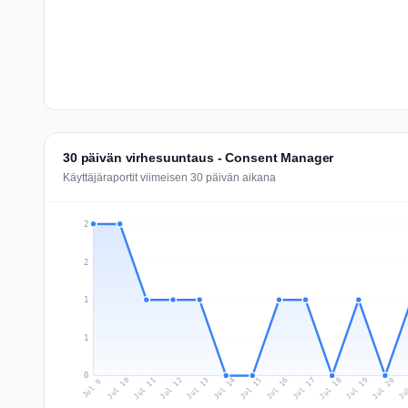
30 päivän virhesuuntaus - Consent Manager
Käyttäjäraportit viimeisen 30 päivän aikana
2
2
1
1
0
Jul 18
Ju
Jul 11
Jul 14
Jul 17
Jul 20
Jul 10
Jul 13
Jul 16
Jul 19
Jul 12
Jul 15
Jul 9