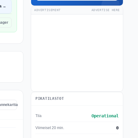
a →
ADVERTISEMENT
ADVERTISE HERE
nager
PIKATILASTOT
annekartta
Operational
Tila
0
Viimeiset 20 min.