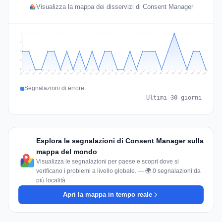
Visualizza la mappa dei disservizi di Consent Manager
2
2
1
1
0
Jul 19
Jul 22
Jul 25
Jul 12
Jul 28
Aug 10
Jul 15
Jul 18
Jul 31
Jul 21
Jul 24
Jul 27
Jul 14
Jul 17
Jul 30
Jul 20
Jul 23
Jul 26
Jul 13
Jul 16
Jul 29
Aug 5
Aug 8
Aug 1
Aug 4
Aug 7
Aug 3
Aug 6
Aug 9
Aug 2
Segnalazioni di errore
Ultimi 30 giorni
Esplora le segnalazioni di Consent Manager sulla
mappa del mondo
Visualizza le segnalazioni per paese e scopri dove si
verificano i problemi a livello globale. — 🌍 0 segnalazioni da
più località
Apri la mappa in tempo reale