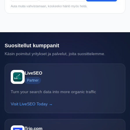
Auta muita vahvistamaan, koskeeko häiriö myös heitä.
Suositellut kumppanit
Käsin poimitut yritykset ja palvelut, joita suosittelemme.
LiveSEO
Partner
Turn your search data into more organic traffic
Visit LiveSEO Today →
Trip.com