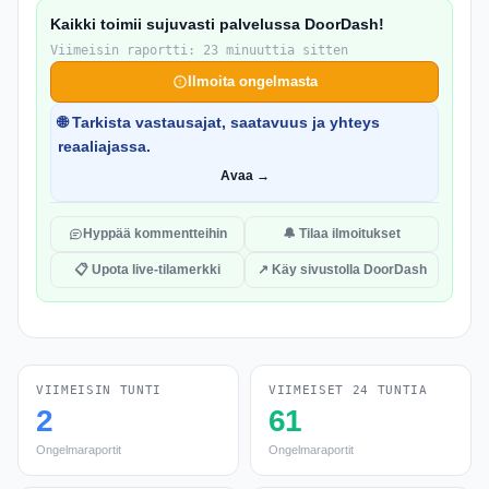
Kaikki toimii sujuvasti palvelussa DoorDash!
Viimeisin raportti: 23 minuuttia sitten
Ilmoita ongelmasta
🌐 Tarkista vastausajat, saatavuus ja yhteys
reaaliajassa.
Avaa →
Hyppää kommentteihin
🔔 Tilaa ilmoitukset
📋 Upota live-tilamerkki
↗ Käy sivustolla DoorDash
VIIMEISIN TUNTI
VIIMEISET 24 TUNTIA
2
61
Ongelmaraportit
Ongelmaraportit