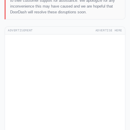
to their customer support for assistance. We apologize for any
inconvenience this may have caused and we are hopeful that
DoorDash will resolve these disruptions soon.
ADVERTISEMENT
ADVERTISE HERE