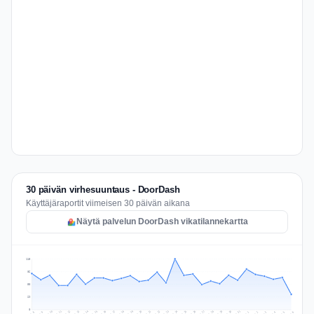
30 päivän virhesuuntaus - DoorDash
Käyttäjäraportit viimeisen 30 päivän aikana
Näytä palvelun DoorDash vikatilannekartta
115
86
58
29
0