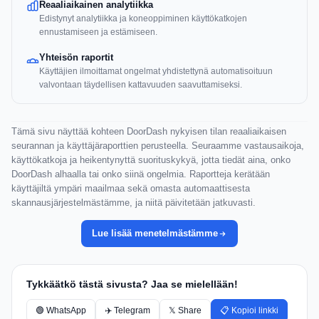
Reaaliaikainen analytiikka
Edistynyt analytiikka ja koneoppiminen käyttökatkojen
ennustamiseen ja estämiseen.
Yhteisön raportit
Käyttäjien ilmoittamat ongelmat yhdistettynä automatisoituun
valvontaan täydellisen kattavuuden saavuttamiseksi.
Tämä sivu näyttää kohteen DoorDash nykyisen tilan reaaliaikaisen
seurannan ja käyttäjäraporttien perusteella. Seuraamme vastausaikoja,
käyttökatkoja ja heikentynyttä suorituskykyä, jotta tiedät aina, onko
DoorDash alhaalla tai onko siinä ongelmia. Raportteja kerätään
käyttäjiltä ympäri maailmaa sekä omasta automaattisesta
skannausjärjestelmästämme, ja niitä päivitetään jatkuvasti.
Lue lisää menetelmästämme
Tykkäätkö tästä sivusta? Jaa se mielellään!
🟢 WhatsApp
✈️ Telegram
𝕏 Share
📋 Kopioi linkki