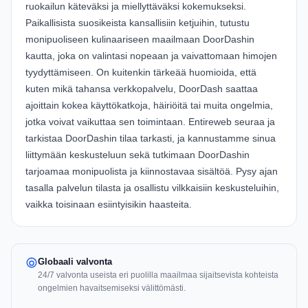
ruokailun käteväksi ja miellyttäväksi kokemukseksi.
Paikallisista suosikeista kansallisiin ketjuihin, tutustu
monipuoliseen kulinaariseen maailmaan DoorDashin
kautta, joka on valintasi nopeaan ja vaivattomaan himojen
tyydyttämiseen. On kuitenkin tärkeää huomioida, että
kuten mikä tahansa verkkopalvelu, DoorDash saattaa
ajoittain kokea käyttökatkoja, häiriöitä tai muita ongelmia,
jotka voivat vaikuttaa sen toimintaan. Entireweb seuraa ja
tarkistaa DoorDashin tilaa tarkasti, ja kannustamme sinua
liittymään keskusteluun sekä tutkimaan DoorDashin
tarjoamaa monipuolista ja kiinnostavaa sisältöä. Pysy ajan
tasalla palvelun tilasta ja osallistu vilkkaisiin keskusteluihin,
vaikka toisinaan esiintyisikin haasteita.
Globaali valvonta
24/7 valvonta useista eri puolilla maailmaa sijaitsevista kohteista
ongelmien havaitsemiseksi välittömästi.