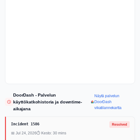
DoorDash - Palvelun
Näytä palvelun
käyttökatkohistoria ja downtime-
DoorDash
vikatilannekartta
aikajana
Incident 1586
Resolved
📅 Jul 24, 2026
⏱ Kesto: 30 mins