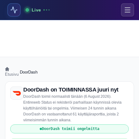
Live
›
DoorDash
Etusivu
DoorDash on TOIMINNASSA juuri nyt
DoorDash toimii normaalisti tänään (6 August 2026).
Entireweb Status ei rekisteröi parhaillaan käynnissä olevia
käyttöhäiriöitä tai ongelmia. Viimeisen 24 tunnin aikana
DoorDash on vastaanottanut 61 käyttäjäraporttia, joista 2
viimeisimmän tunnin aikana.
DoorDash toimii ongelmitta