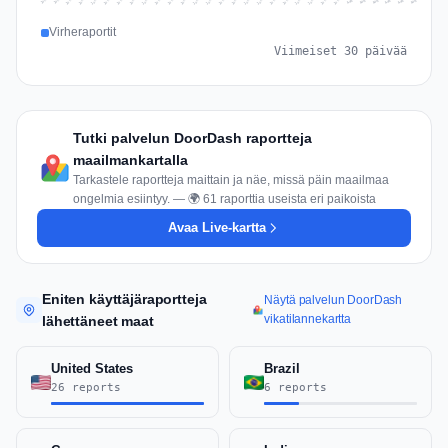
Jul 15
Jul 18
Jul 31
Jul 21
Jul 24
Jul 11
Jul 14
Jul 27
Jul 30
Jul 17
Jul 20
Jul 23
Jul 10
Jul 13
Jul 26
Jul 29
Jul 16
Jul 19
Jul 22
Jul 12
Jul 25
Jul 28
Aug 1
Aug 4
Jul 9
Aug 3
Jul 8
Aug 6
Aug 2
Aug 5
Virheraportit
Viimeiset 30 päivää
Tutki palvelun DoorDash raportteja
maailmankartalla
Tarkastele raportteja maittain ja näe, missä päin maailmaa
ongelmia esiintyy. — 🌍 61 raporttia useista eri paikoista
Avaa Live-kartta
Eniten käyttäjäraportteja
Näytä palvelun DoorDash
vikatilannekartta
lähettäneet maat
United States
Brazil
26 reports
6 reports