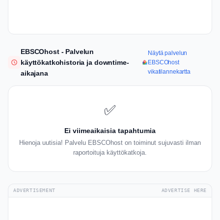
EBSCOhost - Palvelun
Näytä palvelun
käyttökatkohistoria ja downtime-
EBSCOhost
vikatilannekartta
aikajana
✅
Ei viimeaikaisia tapahtumia
Hienoja uutisia! Palvelu EBSCOhost on toiminut sujuvasti ilman
raportoituja käyttökatkoja.
ADVERTISEMENT
ADVERTISE HERE