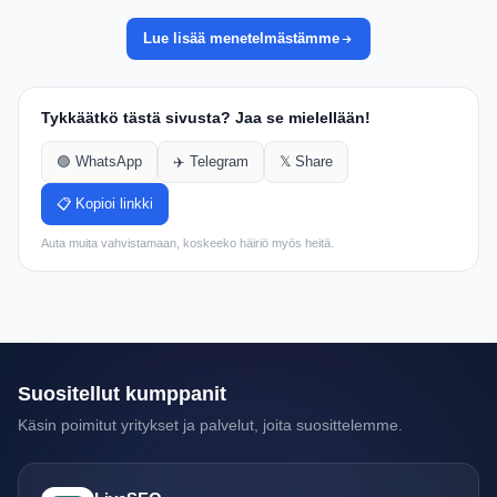
Lue lisää menetelmästämme
Tykkäätkö tästä sivusta? Jaa se mielellään!
🟢 WhatsApp
✈️ Telegram
𝕏 Share
📋 Kopioi linkki
Auta muita vahvistamaan, koskeeko häiriö myös heitä.
Suositellut kumppanit
Käsin poimitut yritykset ja palvelut, joita suosittelemme.