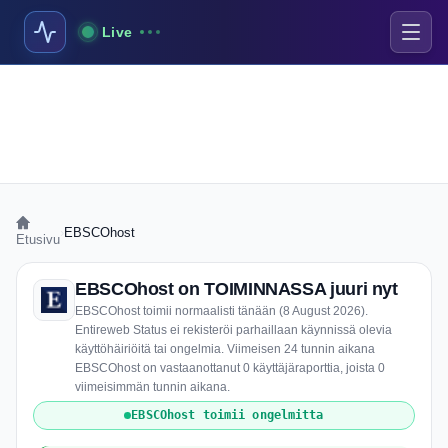
Live
›
EBSCOhost
Etusivu
EBSCOhost on TOIMINNASSA juuri nyt
EBSCOhost toimii normaalisti tänään (8 August 2026).
Entireweb Status ei rekisteröi parhaillaan käynnissä olevia
käyttöhäiriöitä tai ongelmia. Viimeisen 24 tunnin aikana
EBSCOhost on vastaanottanut 0 käyttäjäraporttia, joista 0
viimeisimmän tunnin aikana.
EBSCOhost toimii ongelmitta