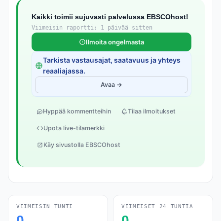
Kaikki toimii sujuvasti palvelussa EBSCOhost!
Viimeisin raportti: 1 päivää sitten
Ilmoita ongelmasta
Tarkista vastausajat, saatavuus ja yhteys
reaaliajassa.
Avaa →
Hyppää kommentteihin
Tilaa ilmoitukset
Upota live-tilamerkki
Käy sivustolla EBSCOhost
VIIMEISIN TUNTI
VIIMEISET 24 TUNTIA
0
0