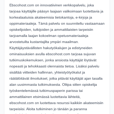
Ebscohost.com on innovatiivinen verkkopalvelu, joka
tarjoaa käyttäjille pääsyn laajaan valikoimaan luotettavia ja
korkealaatuisia akateemisia tietokantoja, e-kirjoja ja
oppimateriaaleja. Tämä palvelu on suunniteltu vastaamaan
opiskelijoiden, tutkijoiden ja ammattilaisten tarpeisiin
tarjoamalla laajan kokoelman opetusmateriaaleja
arvostetuilta kustantajilta ympäri maailman.
Käyttäjäystävällisten hakutyökalujen ja edistyneiden
ominaisuuksien avulla ebscohost.com tarjoaa sujuvan
tutkimuskokemuksen, jonka ansiosta käyttäjät löytävät
nopeasti ja tehokkaasti olennaista tietoa. Lisäksi palvelu
sisältää viitteiden hallinnan, yhteistyötyökalut ja
räätälöitävät ilmoitukset, jotka pitävät käyttäjät ajan tasalla
alan uusimmasta tutkimuksesta. Olitpa sitten opiskelija
työskentelemässä tutkimuspaperin parissa tai
ammattilainen etsimässä luotettavia lähteitä,
ebscohost.com on luotettava resurssi kaikkiin akateemisiin
tarpeisiisi. Aloita tutkiminen jo tänään ja paranna