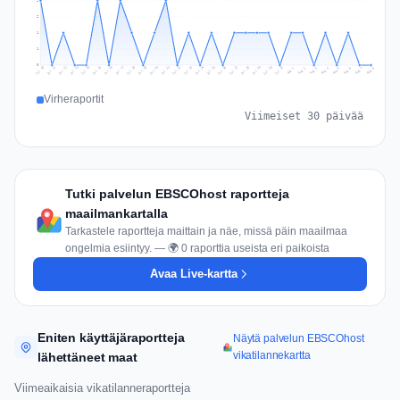
2
2
1
1
0
Jul 17
Jul 20
Jul 23
Jul 10
Jul 26
Jul 13
Jul 16
Jul 29
Jul 19
Jul 22
Jul 25
Jul 12
Jul 15
Jul 28
Jul 31
Jul 18
Jul 21
Jul 24
Jul 11
Jul 14
Jul 27
Jul 30
Aug 3
Aug 6
Aug 2
Aug 5
Aug 8
Aug 1
Aug 4
Aug 7
Virheraportit
Viimeiset 30 päivää
Tutki palvelun EBSCOhost raportteja
maailmankartalla
Tarkastele raportteja maittain ja näe, missä päin maailmaa
ongelmia esiintyy. — 🌍 0 raporttia useista eri paikoista
Avaa Live-kartta
Eniten käyttäjäraportteja
Näytä palvelun EBSCOhost
vikatilannekartta
lähettäneet maat
Viimeaikaisia vikatilanneraportteja