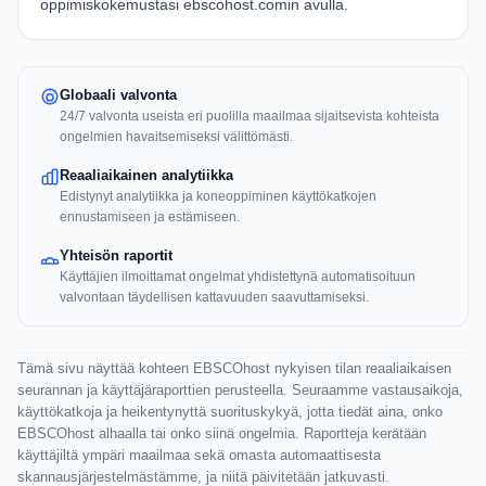
oppimiskokemustasi ebscohost.comin avulla.
Globaali valvonta
24/7 valvonta useista eri puolilla maailmaa sijaitsevista kohteista
ongelmien havaitsemiseksi välittömästi.
Reaaliaikainen analytiikka
Edistynyt analytiikka ja koneoppiminen käyttökatkojen
ennustamiseen ja estämiseen.
Yhteisön raportit
Käyttäjien ilmoittamat ongelmat yhdistettynä automatisoituun
valvontaan täydellisen kattavuuden saavuttamiseksi.
Tämä sivu näyttää kohteen EBSCOhost nykyisen tilan reaaliaikaisen
seurannan ja käyttäjäraporttien perusteella. Seuraamme vastausaikoja,
käyttökatkoja ja heikentynyttä suorituskykyä, jotta tiedät aina, onko
EBSCOhost alhaalla tai onko siinä ongelmia. Raportteja kerätään
käyttäjiltä ympäri maailmaa sekä omasta automaattisesta
skannausjärjestelmästämme, ja niitä päivitetään jatkuvasti.