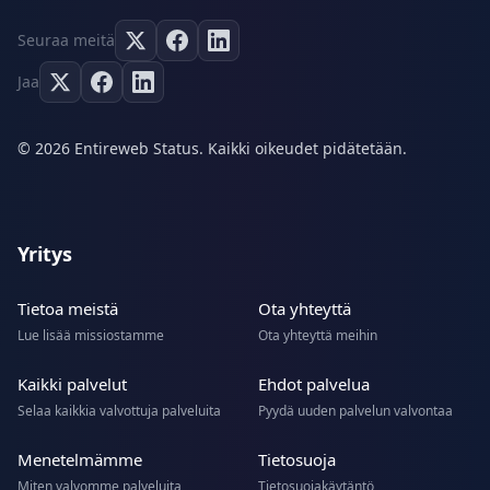
Seuraa meitä
Jaa
© 2026 Entireweb Status. Kaikki oikeudet pidätetään.
Yritys
Tietoa meistä
Ota yhteyttä
Lue lisää missiostamme
Ota yhteyttä meihin
Kaikki palvelut
Ehdot palvelua
Selaa kaikkia valvottuja palveluita
Pyydä uuden palvelun valvontaa
Menetelmämme
Tietosuoja
Miten valvomme palveluita
Tietosuojakäytäntö