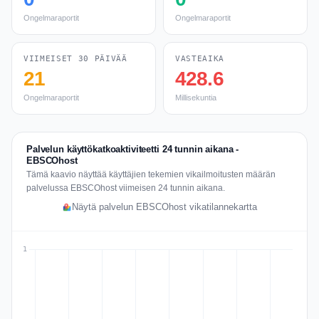
Ongelmaraportit
Ongelmaraportit
VIIMEISET 30 PÄIVÄÄ
VASTEAIKA
21
428.6
Ongelmaraportit
Millisekuntia
Palvelun käyttökatkoaktiviteetti 24 tunnin aikana -
EBSCOhost
Tämä kaavio näyttää käyttäjien tekemien vikailmoitusten määrän
palvelussa EBSCOhost viimeisen 24 tunnin aikana.
Näytä palvelun EBSCOhost vikatilannekartta