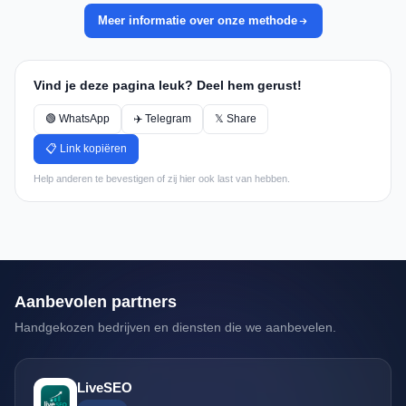
Meer informatie over onze methode
Vind je deze pagina leuk? Deel hem gerust!
🟢 WhatsApp
✈️ Telegram
𝕏 Share
📋 Link kopiëren
Help anderen te bevestigen of zij hier ook last van hebben.
Aanbevolen partners
Handgekozen bedrijven en diensten die we aanbevelen.
LiveSEO