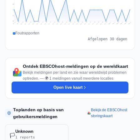
2
1
1
0
Jul 15
Jul 18
Jul 31
Jul 21
Jul 24
Jul 11
Jul 14
Jul 27
Jul 30
Jul 17
Jul 20
Jul 23
Jul 10
Jul 13
Jul 26
Jul 29
Jul 16
Jul 19
Jul 22
Jul 12
Jul 25
Jul 28
Aug 1
Aug 4
Jul 9
Aug 3
Jul 8
Aug 6
Aug 2
Aug 5
Foutrapporten
Afgelopen 30 dagen
Ontdek EBSCOhost-meldingen op de wereldkaart
Bekijk meldingen per land en zie waar wereldwijd problemen
optreden. — 🌍 1 meldingen vanuit meerdere locaties
Open live kaart
Toplanden op basis van
Bekijk de EBSCOhost
storingskaart
gebruikersmeldingen
Unknown
🏳️
1 reports