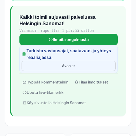
Kaikki toimii sujuvasti palvelussa
Helsingin Sanomat!
Viimeisin raportti: 1 päivää sitten
Ilmoita ongelmasta
Tarkista vastausajat, saatavuus ja yhteys
reaaliajassa.
Avaa →
Hyppää kommentteihin
Tilaa ilmoitukset
Upota live-tilamerkki
Käy sivustolla Helsingin Sanomat