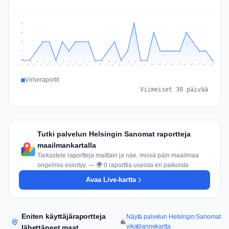
4
3
2
1
0
Jul 19
Jul 22
Jul 25
Jul 12
Jul 28
Aug 10
Jul 15
Jul 18
Jul 31
Jul 21
Jul 24
Jul 27
Jul 14
Jul 17
Jul 30
Jul 20
Jul 23
Jul 26
Jul 13
Jul 16
Jul 29
Aug 5
Aug 8
Aug 1
Aug 4
Aug 7
Aug 3
Aug 6
Aug 9
Aug 2
Virheraportit
Viimeiset 30 päivää
Tutki palvelun Helsingin Sanomat raportteja
maailmankartalla
Tarkastele raportteja maittain ja näe, missä päin maailmaa
ongelmia esiintyy. — 🌍 0 raporttia useista eri paikoista
Avaa Live-kartta
Eniten käyttäjäraportteja
Näytä palvelun Helsingin Sanomat
vikatilannekartta
lähettäneet maat