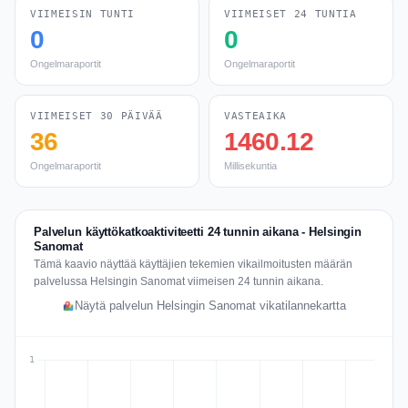
VIIMEISIN TUNTI
VIIMEISET 24 TUNTIA
0
0
Ongelmaraportit
Ongelmaraportit
VIIMEISET 30 PÄIVÄÄ
VASTEAIKA
36
1460.12
Ongelmaraportit
Millisekuntia
Palvelun käyttökatkoaktiviteetti 24 tunnin aikana - Helsingin
Sanomat
Tämä kaavio näyttää käyttäjien tekemien vikailmoitusten määrän
palvelussa Helsingin Sanomat viimeisen 24 tunnin aikana.
Näytä palvelun Helsingin Sanomat vikatilannekartta