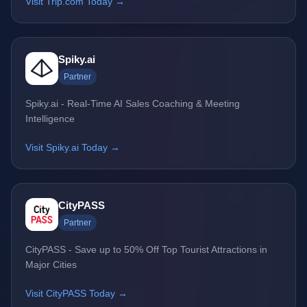
Visit Trip.com Today →
Spiky.ai
Partner
Spiky.ai - Real-Time AI Sales Coaching & Meeting
Intelligence
Visit Spiky.ai Today →
CityPASS
Partner
CityPASS - Save up to 50% Off Top Tourist Attractions in
Major Cities
Visit CityPASS Today →