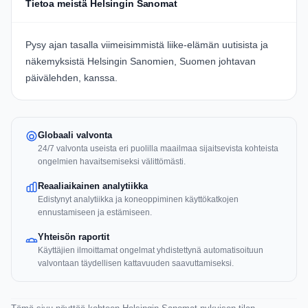
Tietoa meistä Helsingin Sanomat
Pysy ajan tasalla viimeisimmistä liike-elämän uutisista ja
näkemyksistä Helsingin Sanomien, Suomen johtavan
päivälehden, kanssa.
Globaali valvonta
24/7 valvonta useista eri puolilla maailmaa sijaitsevista kohteista
ongelmien havaitsemiseksi välittömästi.
Reaaliaikainen analytiikka
Edistynyt analytiikka ja koneoppiminen käyttökatkojen
ennustamiseen ja estämiseen.
Yhteisön raportit
Käyttäjien ilmoittamat ongelmat yhdistettynä automatisoituun
valvontaan täydellisen kattavuuden saavuttamiseksi.