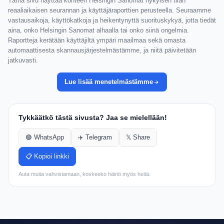
Tämä sivu näyttää kohteen Helsingin Sanomat nykyisen tilan
reaaliaikaisen seurannan ja käyttäjäraporttien perusteella. Seuraamme
vastausaikoja, käyttökatkoja ja heikentynyttä suorituskykyä, jotta tiedät
aina, onko Helsingin Sanomat alhaalla tai onko siinä ongelmia.
Raportteja kerätään käyttäjiltä ympäri maailmaa sekä omasta
automaattisesta skannausjärjestelmästämme, ja niitä päivitetään
jatkuvasti.
Lue lisää menetelmästämme
Tykkäätkö tästä sivusta? Jaa se mielellään!
🟢 WhatsApp
✈️ Telegram
𝕏 Share
📋 Kopioi linkki
Auta muita vahvistamaan, koskeeko häiriö myös heitä.