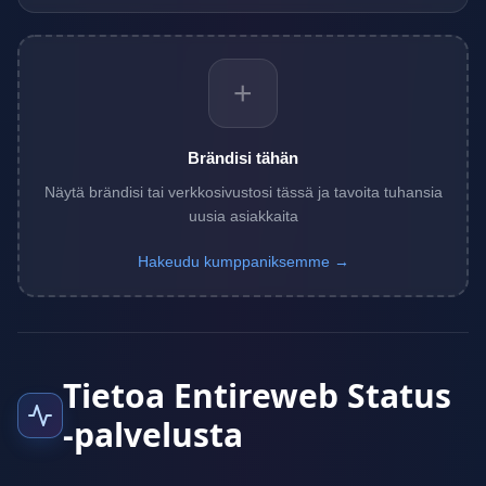
+
Brändisi tähän
Näytä brändisi tai verkkosivustosi tässä ja tavoita tuhansia
uusia asiakkaita
Hakeudu kumppaniksemme →
Tietoa Entireweb Status
-palvelusta