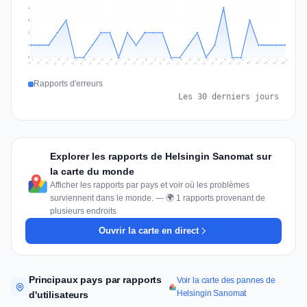
4
3
2
1
0
Jul 14
Jul 17
Jul 30
Jul 20
Jul 23
Jul 10
Jul 13
Jul 26
Jul 29
Jul 16
Jul 19
Jul 22
Jul 12
Jul 25
Jul 28
Jul 15
Jul 31
Jul 18
Jul 21
Jul 11
Jul 24
Jul 27
Aug 3
Jul 8
Aug 2
Jul 7
Aug 5
Aug 1
Aug 4
Jul 9
Rapports d'erreurs
Les 30 derniers jours
Explorer les rapports de Helsingin Sanomat sur
la carte du monde
Afficher les rapports par pays et voir où les problèmes
surviennent dans le monde. — 🌍 1 rapports provenant de
plusieurs endroits
Ouvrir la carte en direct
Principaux pays par rapports
Voir la carte des pannes de
Helsingin Sanomat
d'utilisateurs