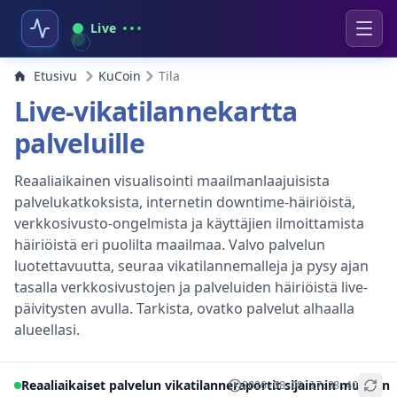
Live
Etusivu
KuCoin
Tila
Live-vikatilannekartta
palveluille
Reaaliaikainen visualisointi maailmanlaajuisista
palvelukatkoksista, internetin downtime-häiriöistä,
verkkosivusto-ongelmista ja käyttäjien ilmoittamista
häiriöistä eri puolilta maailmaa. Valvo palvelun
luotettavuutta, seuraa vikatilannemalleja ja pysy ajan
tasalla verkkosivustojen ja palveluiden häiriöistä live-
päivitysten avulla. Tarkista, ovatko palvelut alhaalla
alueellasi.
Reaaliaikaiset palvelun vikatilanneraportit sijainnin mukaan
2026-08-08 17:38:40
+