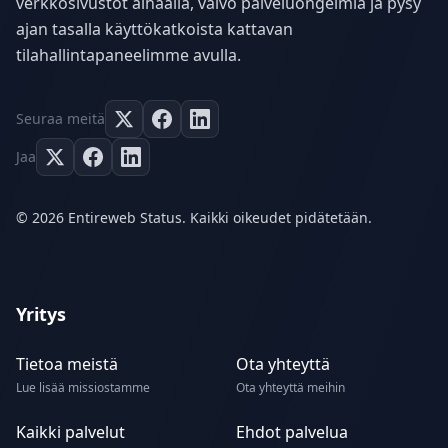
verkkosivustot alhaalla, valvo palveluongelmia ja pysy
ajan tasalla käyttökatkoista kattavan
tilahallintapaneelimme avulla.
Seuraa meitä
Jaa
© 2026 Entireweb Status. Kaikki oikeudet pidätetään.
Yritys
Tietoa meistä
Ota yhteyttä
Lue lisää missiostamme
Ota yhteyttä meihin
Kaikki palvelut
Ehdot palvelua