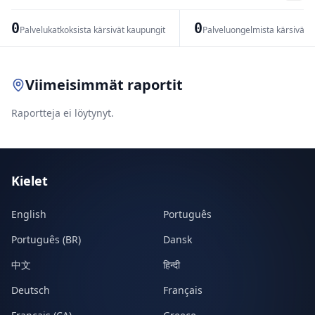
−
0
0
Palvelukatkoksista kärsivät kaupungit
Palveluongelmista kärsivät 
Leaflet
|
© OpenStreetMap contributors
Viimeisimmät raportit
Raportteja ei löytynyt.
Kielet
English
Português
Português (BR)
Dansk
中文
हिन्दी
Deutsch
Français