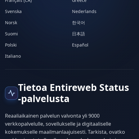
Français (CA)
Greece
Svenska
Nederlands
Norsk
한국어
Suomi
日本語
Polski
Español
Italiano
Tietoa Entireweb Status
-palvelusta
Reaaliaikainen palvelun valvonta yli 9000
verkkopalvelulle, sovellukselle ja digitaaliselle
kokemukselle maailmanlaajuisesti. Tarkista, ovatko