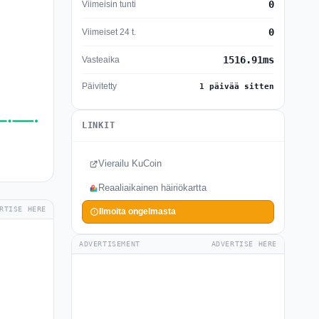
0
Viimeisin tunti
0
Viimeiset 24 t.
1516.91ms
Vasteaika
Päivitetty
1 päivää sitten
LINKIT
Vierailu KuCoin
Reaaliaikainen häiriökartta
RTISE HERE
Ilmoita ongelmasta
ADVERTISEMENT
ADVERTISE HERE