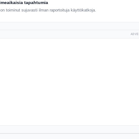
iimeaikaisia tapahtumia
on toiminut sujuvasti ilman raportoituja käyttökatkoja.
ADVE