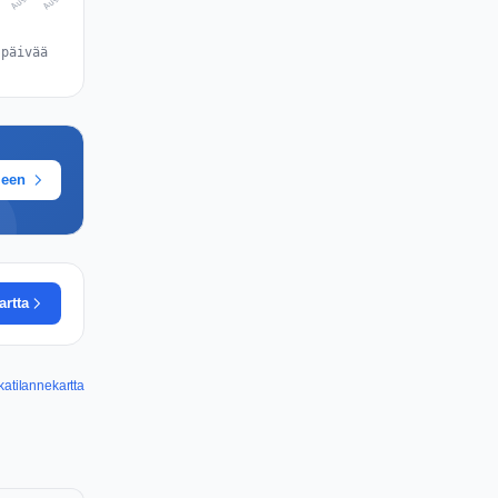
 päivää
meen
artta
atilannekartta