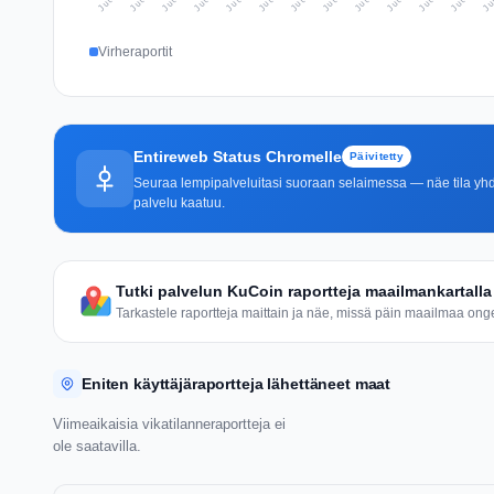
Virheraportit
Entireweb Status Chromelle
Päivitetty
Seuraa lempipalveluitasi suoraan selaimessa — näe tila yhdel
palvelu kaatuu.
Tutki palvelun KuCoin raportteja maailmankartalla
Tarkastele raportteja maittain ja näe, missä päin maailmaa ongel
Eniten käyttäjäraportteja lähettäneet maat
Viimeaikaisia vikatilanneraportteja ei
ole saatavilla.