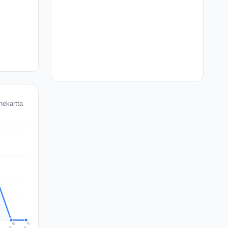
nekartta
Aug 9
Aug 8
7