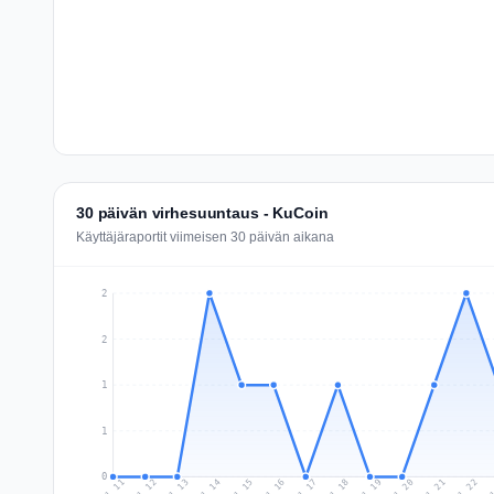
30 päivän virhesuuntaus - KuCoin
Käyttäjäraportit viimeisen 30 päivän aikana
2
2
1
1
0
Jul 20
Ju
Jul 13
Jul 16
Jul 19
Jul 22
Jul 12
Jul 15
Jul 18
Jul 21
Jul 11
Jul 14
Jul 17