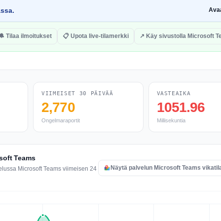
assa.
Ava
🔔 Tilaa ilmoitukset
📋 Upota live-tilamerkki
↗ Käy sivustolla Microsoft 
VIIMEISET 30 PÄIVÄÄ
VASTEAIKA
2,770
1051.96
Ongelmaraportit
Millisekuntia
osoft Teams
Näytä palvelun Microsoft Teams vikatil
elussa Microsoft Teams viimeisen 24