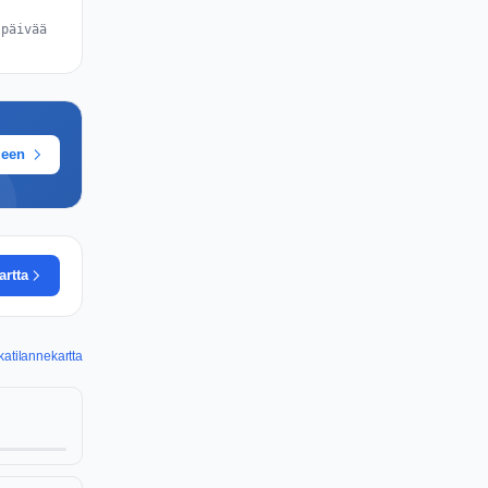
 päivää
meen
artta
katilannekartta