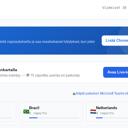
Viimeiset 30
Lisää Chro
lä napsautuksella ja saa reaaliaikaiset hälytykset, kun jokin
nkartalla
Avaa Live-k
mia esiintyy. — 🌍 75 raporttia useista eri paikoista
Näytä palvelun Microsoft Teams vi
Brazil
Netherlands
5 reports
4 reports