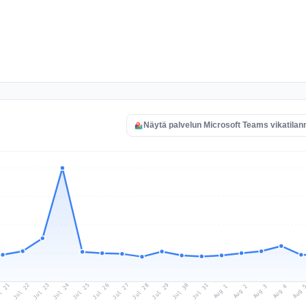
Näytä palvelun Microsoft Teams vikatilan
l 21
Jul 24
Jul 27
Jul 30
Jul 23
Jul 26
Jul 29
Jul 22
Jul 25
Jul 28
Jul 31
Aug 3
Aug 2
Aug 
Aug 1
Aug 4