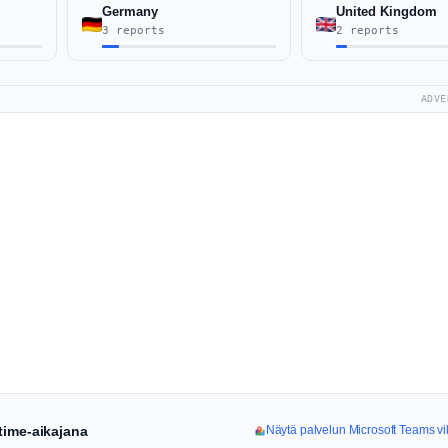
Germany
United Kingdom
3 reports
2 reports
ADVE
time-aikajana
Näytä palvelun Microsoft Teams vi