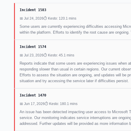
Incident 1583
📅 Jul 24, 2026
⏱ Kesto: 120.1 mins
Some users are currently experiencing difficulties accessing Mic
within the platform. Efforts to identify the root cause are ongoin
Incident 1574
📅 Jul 23, 2026
⏱ Kesto: 45.1 mins
Reports indicate that some users are experiencing issues when at
responding slower than usual in certain regions. Our current obser
Efforts to assess the situation are ongoing, and updates will be 
situation and try accessing the service later if difficulties persist.
Incident 1470
📅 Jun 17, 2026
⏱ Kesto: 180.1 mins
An issue has been detected impacting user access to Microsoft Te
service. Our monitoring indicates service interruptions are ongoi
addressed. Further updates will be provided as more information 