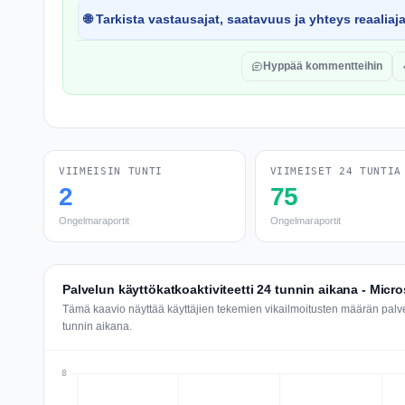
🌐 Tarkista vastausajat, saatavuus ja yhteys reaaliaj
Hyppää kommentteihin
VIIMEISIN TUNTI
VIIMEISET 24 TUNTIA
2
75
Ongelmaraportit
Ongelmaraportit
Palvelun käyttökatkoaktiviteetti 24 tunnin aikana - Micr
Tämä kaavio näyttää käyttäjien tekemien vikailmoitusten määrän palv
tunnin aikana.