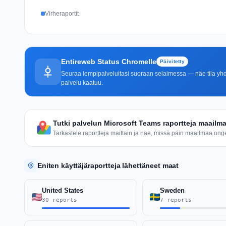
Virheraportit
Entireweb Status Chromelle
Päivitetty
Seuraa lempipalveluitasi suoraan selaimessa — näe tila yhdel
palvelu kaatuu.
Tutki palvelun Microsoft Teams raportteja maailma
Tarkastele raportteja maittain ja näe, missä päin maailmaa ongel
Eniten käyttäjäraportteja lähettäneet maat
United States
Sweden
30 reports
7 reports