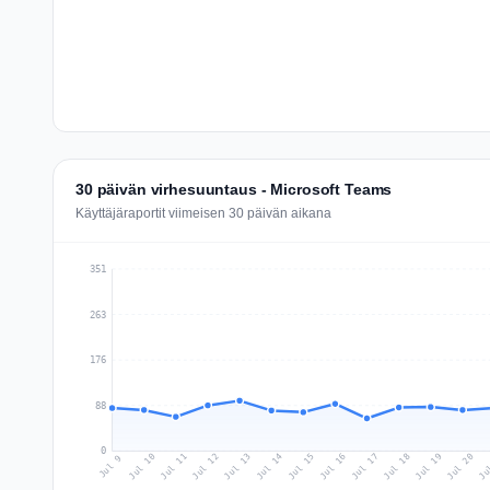
30 päivän virhesuuntaus - Microsoft Teams
Käyttäjäraportit viimeisen 30 päivän aikana
351
263
176
88
0
Jul 18
Ju
Jul 11
Jul 14
Jul 17
Jul 20
Jul 10
Jul 13
Jul 16
Jul 19
Jul 12
Jul 15
Jul 9