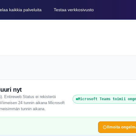
elaa kaikkia palveluita
Testaa verkkosivusto
uuri nyt
. Entireweb Status ei rekisteröi
Microsoft Teams toimii ong
. Viimeisen 24 tunnin aikana Microsoft
iimeisimmän tunnin aikana.
Ilmoita ongelm