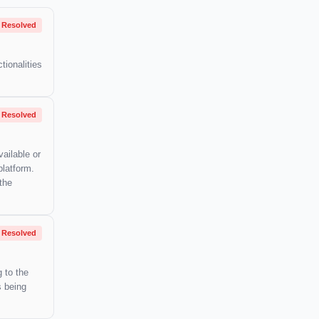
Resolved
tionalities
Resolved
ailable or
platform.
the
Resolved
 to the
s being