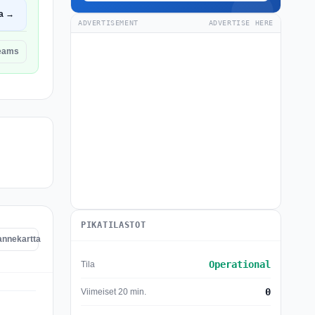
a →
ADVERTISEMENT
ADVERTISE HERE
Teams
PIKATILASTOT
annekartta
Operational
Tila
0
Viimeiset 20 min.