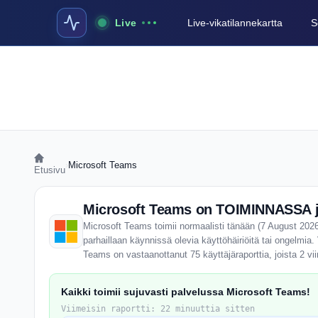
Live
Live-vikatilannekartta
S
›
Microsoft Teams
Etusivu
Microsoft Teams on TOIMINNASSA j
Microsoft Teams toimii normaalisti tänään (7 August 2026)
parhaillaan käynnissä olevia käyttöhäiriöitä tai ongelmia
Teams on vastaanottanut 75 käyttäjäraporttia, joista 2 v
Kaikki toimii sujuvasti palvelussa Microsoft Teams!
Viimeisin raportti: 22 minuuttia sitten