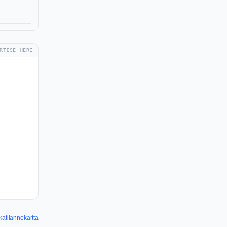
RTISE HERE
katilannekartta