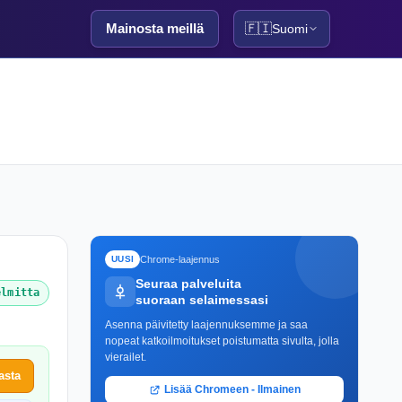
Mainosta meillä
🇫🇮
Suomi
Chrome-laajennus
UUSI
Seuraa palveluita
elmitta
suoraan selaimessasi
Asenna päivitetty laajennuksemme ja saa
nopeat katkoilmoitukset poistumatta sivulta, jolla
vierailet.
asta
Lisää Chromeen - Ilmainen