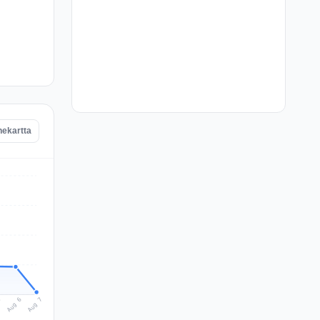
nekartta
Aug 7
Aug 6
5