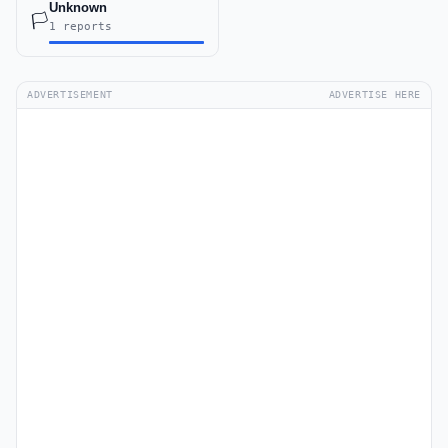
Unknown
🏳️
1 reports
ADVERTISEMENT
ADVERTISE HERE