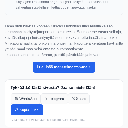
Käyttäjien ilmoittamat ongelmat yhdistettynä automatisoituun
valvontaan täydellisen kattavuuden saavuttamiseksi.
Tämä sivu näyttää kohteen Minkabu nykyisen tilan reaaliaikaisen
seurannan ja käyttäjäraporttien perusteella. Seuraamme vastausaikoja,
käyttökatkoja ja heikentynyttä suorituskykyä, jotta tiedät aina, onko
Minkabu alhaalla tai onko siinä ongelmia. Raportteja kerätään käyttäjiltä
ympäri maailmaa sekä omasta automaattisesta
skannausjärjestelmästämme, ja niitä päivitetään jatkuvasti.
Lue lisää menetelmästämme
Tykkäätkö tästä sivusta? Jaa se mielellään!
🟢 WhatsApp
✈️ Telegram
𝕏 Share
📋 Kopioi linkki
Auta muita vahvistamaan, koskeeko häiriö myös heitä.