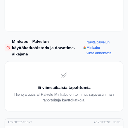
Minkabu - Palvelun
Näytä palvelun
käyttökatkohistoria ja downtime-
Minkabu
vikatilannekartta
aikajana
✅
Ei viimeaikaisia tapahtumia
Hienoja uutisia! Palvelu Minkabu on toiminut sujuvasti ilman
raportoituja käyttökatkoja.
ADVERTISEMENT
ADVERTISE HERE