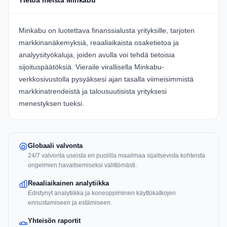
Tietoa meistä Minkabu
Minkabu
on luotettava finanssialusta yrityksille, tarjoten
markkinanäkemyksiä, reaaliaikaista osaketietoa ja
analyysityökaluja, joiden avulla voi tehdä tietoisia
sijoituspäätöksiä. Vieraile virallisella
Minkabu-
verkkosivustolla
pysyäksesi ajan tasalla viimeisimmistä
markkinatrendeistä ja talousuutisista yrityksesi
menestyksen tueksi.
Globaali valvonta
24/7 valvonta useista eri puolilla maailmaa sijaitsevista kohteista
ongelmien havaitsemiseksi välittömästi.
Reaaliaikainen analytiikka
Edistynyt analytiikka ja koneoppiminen käyttökatkojen
ennustamiseen ja estämiseen.
Yhteisön raportit