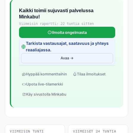
Kaikki toimii sujuvasti palvelussa
Minkabu!
Viimeisin raportti: 22 tuntia sitten
Ilmoita ongelmasta
Tarkista vastausajat, saatavuus ja yhteys
reaaliajassa.
Avaa →
Hyppää kommentteihin
Tilaa ilmoitukset
Upota live-tilamerkki
Käy sivustolla Minkabu
VIIMEISIN TUNTI
VIIMEISET 24 TUNTIA