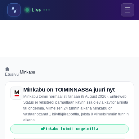
Live
›
Minkabu
Etusivu
Minkabu on TOIMINNASSA juuri nyt
Minkabu toimii normaalisti tänään (8 August 2026). Entireweb
Status ei rekisteröi parhaillaan käynnissä olevia käyttöhäiriöitä
tai ongelmia. Viimeisen 24 tunnin aikana Minkabu on
vastaanottanut 1 käyttäjäraporttia, joista 0 viimeisimmän tunnin
aikana.
Minkabu toimii ongelmitta