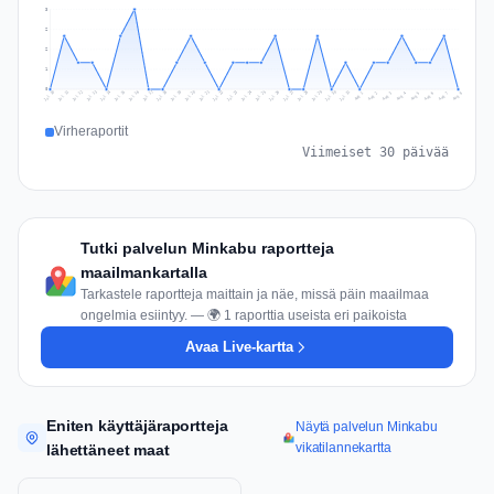
3
2
2
1
0
Jul 17
Jul 20
Jul 23
Jul 10
Jul 26
Jul 13
Jul 16
Jul 29
Jul 19
Jul 22
Jul 25
Jul 12
Jul 15
Jul 28
Jul 31
Jul 18
Jul 21
Jul 24
Jul 11
Jul 14
Jul 27
Jul 30
Aug 3
Aug 6
Aug 2
Aug 5
Aug 8
Aug 1
Aug 4
Aug 7
Virheraportit
Viimeiset 30 päivää
Tutki palvelun Minkabu raportteja
maailmankartalla
Tarkastele raportteja maittain ja näe, missä päin maailmaa
ongelmia esiintyy. — 🌍 1 raporttia useista eri paikoista
Avaa Live-kartta
Eniten käyttäjäraportteja
Näytä palvelun Minkabu
vikatilannekartta
lähettäneet maat