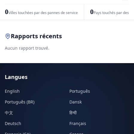
−
0
0
Villes touchées par des pannes de service
Pays touchés par des pr
Leaflet
|
© OpenStreetMap contributors
Rapports récents
Aucun rapport trouvé.
Langues
English
Português
Português (BR)
Dansk
中文
हिन्दी
Deutsch
Français