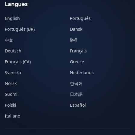
Langues
English
Português
Português (BR)
Dansk
中文
हिन्दी
Deutsch
Français
Français (CA)
Greece
Svenska
Nederlands
Norsk
한국어
Suomi
日本語
Polski
Español
Italiano