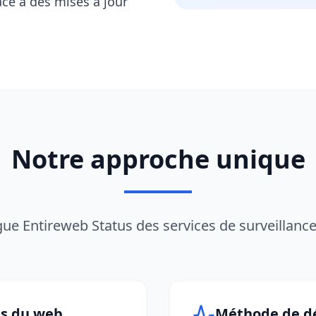
âce à des mises à jour
Notre approche unique
gue Entireweb Status des services de surveillance
ts du web
Méthode de dé