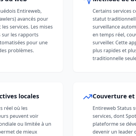
suédois Entireweb,
Certains services 
crawlers) avancés pour
statut traditionnel
t les services. Les mises
surveillance autom
s sur les rapports
en temps réel, couv
automatisées pour une
surveiller. Cette a
 des problèmes.
plus rapides et plu
traditionnelle seule
ctives locales
Couverture et
s réel où les
Entireweb Status s
eurs peuvent voir
services, dont Spot
ndiale ou limitée à un
plateforme se dév
i permet de mieux
devenir un leader 