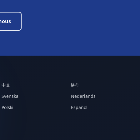
 nous
中文
हिन्दी
Svenska
Nederlands
Polski
Español