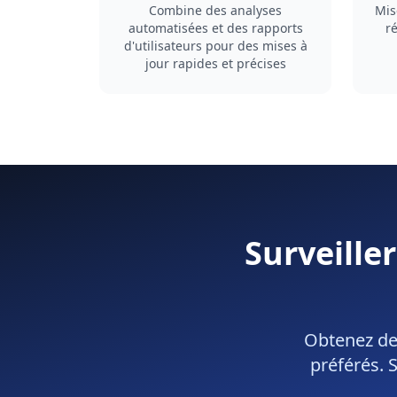
Combine des analyses
Mis
automatisées et des rapports
r
d'utilisateurs pour des mises à
jour rapides et précises
Surveille
Obtenez des
préférés.