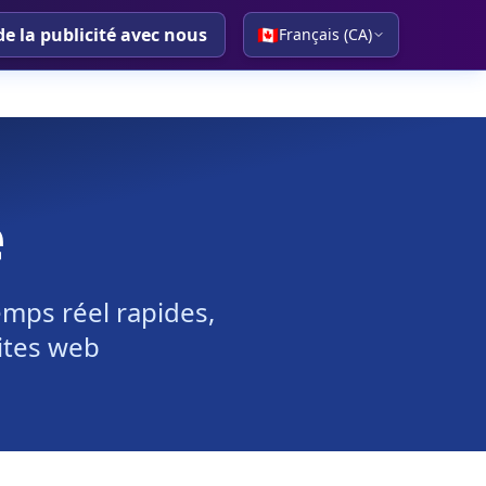
de la publicité avec nous
🇨🇦
Français (CA)
e
mps réel rapides,
sites web