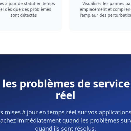
es à jour de statut en temps
Visualisez les pannes pa
éel dès que des problèmes
emplacement et compren
sont détectés
l'ampleur des perturbatio
r les problèmes de servic
réel
 mises à jour en temps réel sur vos applications
 Sachez immédiatement quand les problèmes surv
quand ils sont résolus.