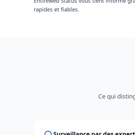
Entireweb Status vous tient informé gr
rapides et fiables.
Ce qui distin
Surveillance par des exper