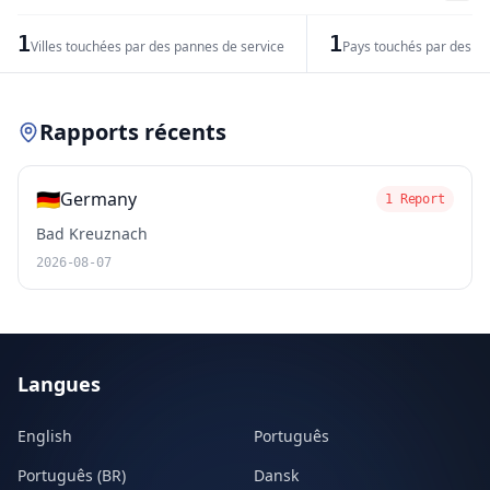
−
1
1
Villes touchées par des pannes de service
Pays touchés par des pr
Leaflet
|
© OpenStreetMap contributors
Rapports récents
🇩🇪
Germany
1 Report
Bad Kreuznach
2026-08-07
Langues
English
Português
Português (BR)
Dansk