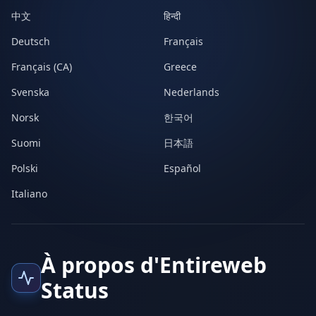
中文
हिन्दी
Deutsch
Français
Français (CA)
Greece
Svenska
Nederlands
Norsk
한국어
Suomi
日本語
Polski
Español
Italiano
À propos d'Entireweb
Status