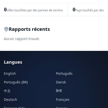
−
0
0
Villes touchées par des pannes de service
Pays touchés par des pr
Leaflet
|
© OpenStreetMap contributors
Rapports récents
Aucun rapport trouvé.
Langues
English
Português
Português (BR)
Dansk
中文
हिन्दी
Deutsch
Français