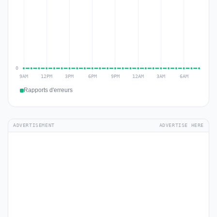
Rapports d'erreurs
ADVERTISEMENT
ADVERTISE HERE