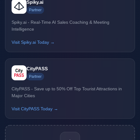
Spiky.ai
Partner
Spiky.ai - Real-Time AI Sales Coaching & Meeting
Intelligence
Visit Spiky.ai Today →
CityPASS
Partner
CityPASS - Save up to 50% Off Top Tourist Attractions in
Major Cities
Visit CityPASS Today →