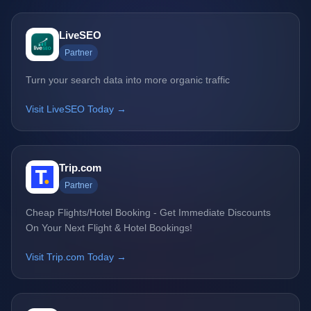
LiveSEO
Partner
Turn your search data into more organic traffic
Visit LiveSEO Today →
Trip.com
Partner
Cheap Flights/Hotel Booking - Get Immediate Discounts
On Your Next Flight & Hotel Bookings!
Visit Trip.com Today →