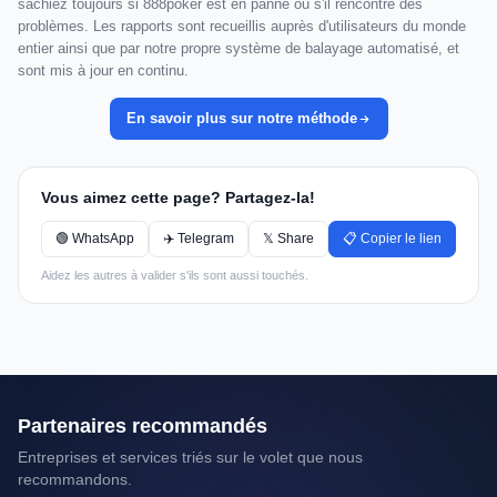
sachiez toujours si 888poker est en panne ou s'il rencontre des
problèmes. Les rapports sont recueillis auprès d'utilisateurs du monde
entier ainsi que par notre propre système de balayage automatisé, et
sont mis à jour en continu.
En savoir plus sur notre méthode
Vous aimez cette page? Partagez-la!
🟢 WhatsApp
✈️ Telegram
𝕏 Share
📋 Copier le lien
Aidez les autres à valider s'ils sont aussi touchés.
Partenaires recommandés
Entreprises et services triés sur le volet que nous
recommandons.