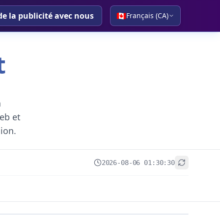
de la publicité avec nous
🇨🇦
Français (CA)
t
a
eb et
gion.
2026-08-06 01:30:30
+
−
Leaflet
|
© OpenStreetMap contributors