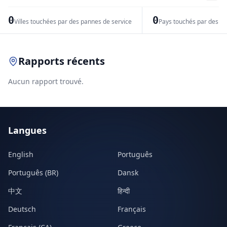
−
0
0
Villes touchées par des pannes de service
Pays touchés par des pr
Leaflet
|
© OpenStreetMap contributors
Rapports récents
Aucun rapport trouvé.
Langues
English
Português
Português (BR)
Dansk
中文
हिन्दी
Deutsch
Français