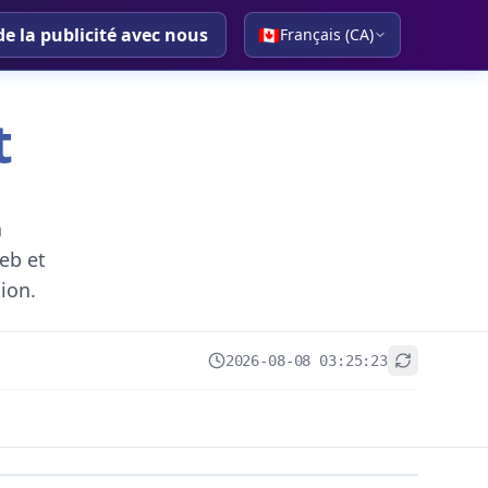
de la publicité avec nous
🇨🇦
Français (CA)
t
a
eb et
gion.
2026-08-08 03:25:23
+
−
Leaflet
|
© OpenStreetMap contributors