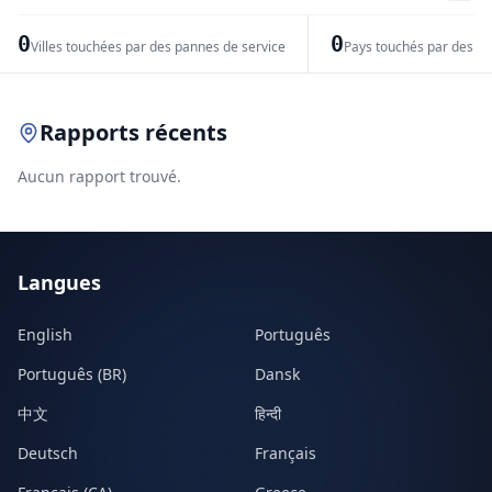
−
0
0
Villes touchées par des pannes de service
Pays touchés par des pr
Leaflet
|
© OpenStreetMap contributors
Rapports récents
Aucun rapport trouvé.
Langues
English
Português
Português (BR)
Dansk
中文
हिन्दी
Deutsch
Français