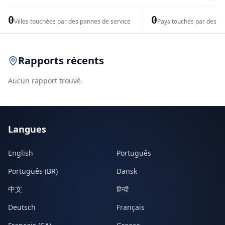
−
0
0
Villes touchées par des pannes de service
Pays touchés par des pr
Leaflet
|
© OpenStreetMap contributors
Rapports récents
Aucun rapport trouvé.
Langues
English
Português
Português (BR)
Dansk
中文
हिन्दी
Deutsch
Français