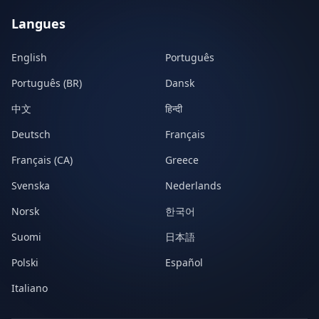
Langues
English
Português
Português (BR)
Dansk
中文
हिन्दी
Deutsch
Français
Français (CA)
Greece
Svenska
Nederlands
Norsk
한국어
Suomi
日本語
Polski
Español
Italiano