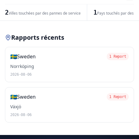
−
2
1
Villes touchées par des pannes de service
Pays touchés par des pr
Leaflet
|
© OpenStreetMap contributors
Rapports récents
🇸🇪
Sweden
1 Report
Norrköping
2026-08-06
🇸🇪
Sweden
1 Report
Växjö
2026-08-06