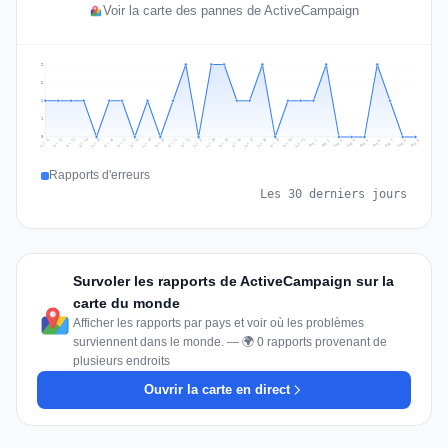
Voir la carte des pannes de ActiveCampaign
2
2
1
1
0
Jul 18
Jul 21
Jul 24
Jul 11
Jul 27
Jul 14
Jul 17
Jul 30
Jul 20
Jul 23
Jul 26
Jul 13
Jul 16
Jul 29
Jul 19
Jul 22
Jul 25
Jul 12
Jul 15
Jul 28
Jul 31
Aug 4
Aug 7
Aug 3
Aug 6
Aug 9
Aug 2
Aug 5
Aug 8
Aug 1
Rapports d'erreurs
Les 30 derniers jours
Survoler les rapports de ActiveCampaign sur la
carte du monde
Afficher les rapports par pays et voir où les problèmes
surviennent dans le monde. — 🌍 0 rapports provenant de
plusieurs endroits
Ouvrir la carte en direct