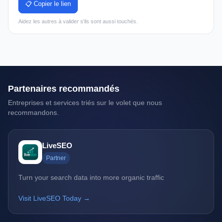
📋 Copier le lien
Aidez les autres à valider s'ils sont aussi touchés.
Partenaires recommandés
Entreprises et services triés sur le volet que nous
recommandons.
LiveSEO
Partner
Turn your search data into more organic traffic
Visit LiveSEO Today →