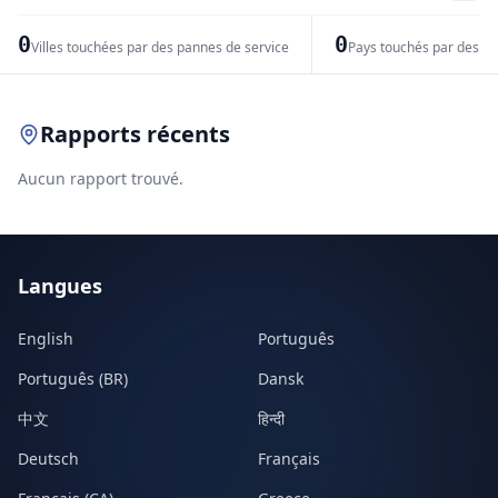
−
0
0
Villes touchées par des pannes de service
Pays touchés par des pr
Leaflet
|
© OpenStreetMap contributors
Rapports récents
Aucun rapport trouvé.
Langues
English
Português
Português (BR)
Dansk
中文
हिन्दी
Deutsch
Français