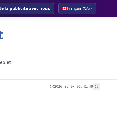
de la publicité avec nous
🇨🇦
Français (CA)
t
a
eb et
gion.
2026-08-07 06:41:48
+
−
Leaflet
|
© OpenStreetMap contributors