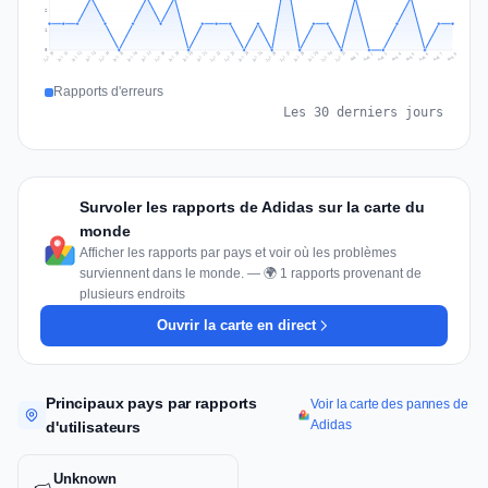
2
1
0
Jul 17
Jul 20
Jul 23
Jul 10
Jul 26
Jul 13
Jul 16
Jul 29
Jul 19
Jul 22
Jul 25
Jul 12
Jul 15
Jul 28
Jul 31
Jul 18
Jul 21
Jul 24
Jul 11
Jul 14
Jul 27
Jul 30
Aug 3
Aug 6
Aug 2
Aug 5
Aug 8
Aug 1
Aug 4
Aug 7
Rapports d'erreurs
Les 30 derniers jours
Survoler les rapports de Adidas sur la carte du
monde
Afficher les rapports par pays et voir où les problèmes
surviennent dans le monde. — 🌍 1 rapports provenant de
plusieurs endroits
Ouvrir la carte en direct
Principaux pays par rapports
Voir la carte des pannes de
Adidas
d'utilisateurs
Unknown