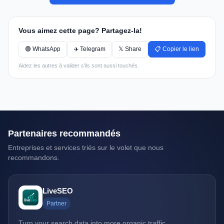
Vous aimez cette page? Partagez-la!
🟢 WhatsApp
✈️ Telegram
𝕏 Share
📋 Copier le lien
Aidez les autres à valider s'ils sont aussi touchés.
Partenaires recommandés
Entreprises et services triés sur le volet que nous
recommandons.
LiveSEO
Partner
Turn your search data into more organic traffic