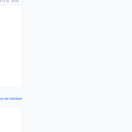
RTISE HERE
nes de Admixer