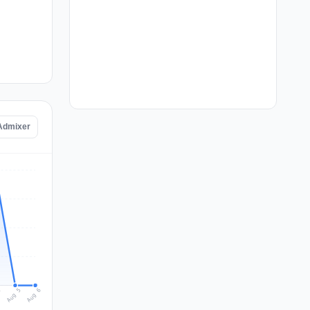
 Admixer
Aug 6
Aug 5
4