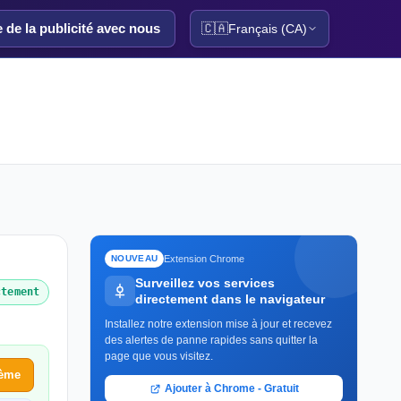
e de la publicité avec nous
🇨🇦
Français (CA)
Extension Chrome
NOUVEAU
Surveillez vos services
ctement
directement dans le navigateur
Installez notre extension mise à jour et recevez
des alertes de panne rapides sans quitter la
page que vous visitez.
lème
Ajouter à Chrome - Gratuit