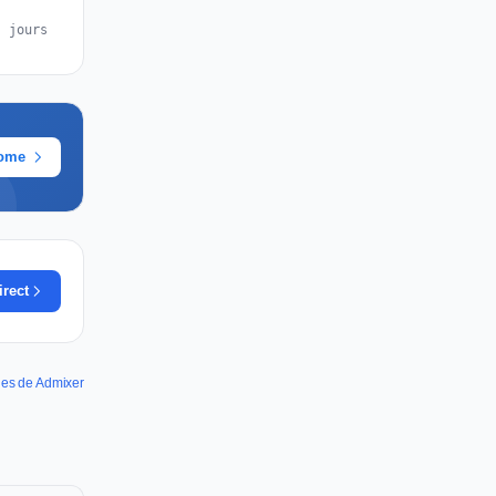
s jours
rome
irect
nes de Admixer