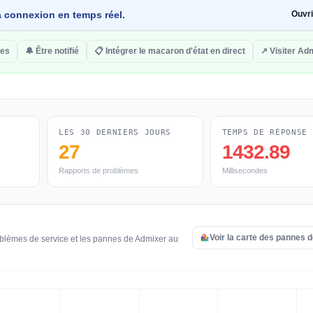
 la connexion en temps réel.
Ouvr
res
🔔 Être notifié
📋 Intégrer le macaron d'état en direct
↗ Visiter Ad
LES 30 DERNIERS JOURS
TEMPS DE RÉPONSE
27
1432.89
Rapports de problèmes
Millisecondes
Voir la carte des pannes 
oblèmes de service et les pannes de Admixer au