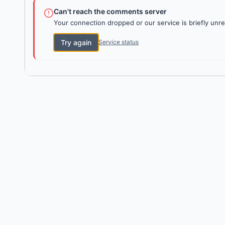
Can't reach the comments server
Your connection dropped or our service is briefly unre
Try again
Service status