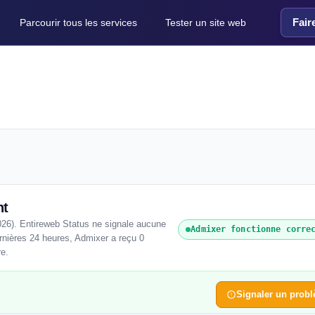
Fair
Parcourir tous les services
Tester un site web
nt
026). Entireweb Status ne signale aucune
Admixer fonctionne corre
rnières 24 heures, Admixer a reçu 0
re.
Signaler un prob