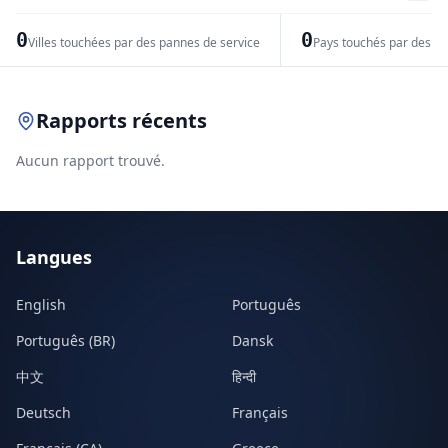
−
0
0
Villes touchées par des pannes de service
Pays touchés par des pr
Leaflet
|
© OpenStreetMap contributors
Rapports récents
Aucun rapport trouvé.
Langues
English
Português
Português (BR)
Dansk
中文
हिन्दी
Deutsch
Français