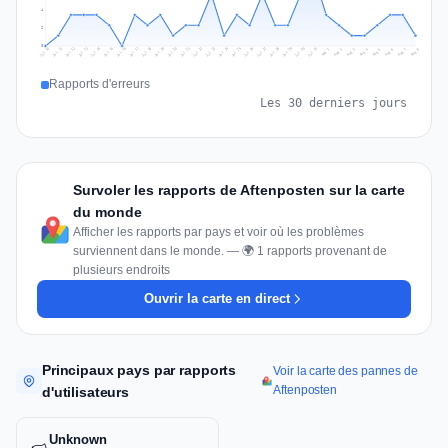
4
2
0
Jul 17
Jul 20
Jul 23
Jul 10
Jul 26
Jul 13
Jul 16
Jul 29
Jul 19
Jul 22
Jul 25
Jul 12
Jul 15
Jul 28
Jul 31
Jul 18
Jul 21
Jul 24
Jul 11
Jul 14
Jul 27
Jul 30
Aug 3
Aug 6
Aug 2
Aug 5
Aug 8
Aug 1
Aug 4
Aug 7
Rapports d'erreurs
Les 30 derniers jours
Survoler les rapports de Aftenposten sur la carte
du monde
Afficher les rapports par pays et voir où les problèmes
surviennent dans le monde. — 🌍 1 rapports provenant de
plusieurs endroits
Ouvrir la carte en direct
Principaux pays par rapports
Voir la carte des pannes de
Aftenposten
d'utilisateurs
Unknown