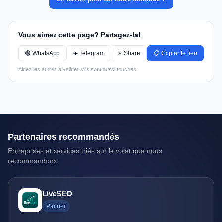
Vous aimez cette page? Partagez-la!
🟢 WhatsApp
✈️ Telegram
𝕏 Share
📋 Copier le lien
Aidez les autres à valider s'ils sont aussi touchés.
Partenaires recommandés
Entreprises et services triés sur le volet que nous
recommandons.
LiveSEO
Partner