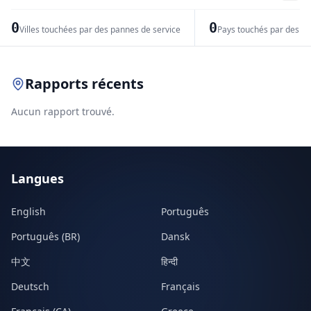
−
0
0
Villes touchées par des pannes de service
Pays touchés par des pr
Leaflet
|
© OpenStreetMap contributors
Rapports récents
Aucun rapport trouvé.
Langues
English
Português
Português (BR)
Dansk
中文
हिन्दी
Deutsch
Français