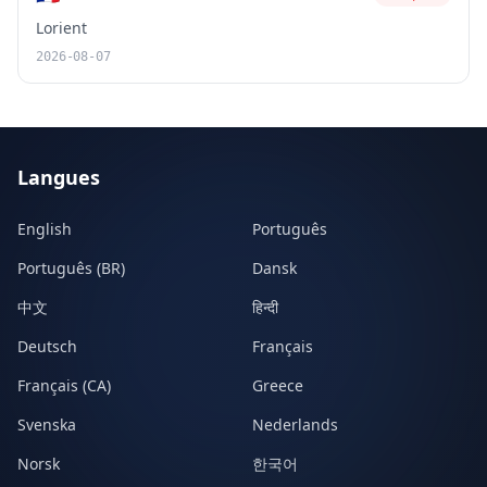
Lorient
2026-08-07
Langues
English
Português
Português (BR)
Dansk
中文
हिन्दी
Deutsch
Français
Français (CA)
Greece
Svenska
Nederlands
Norsk
한국어