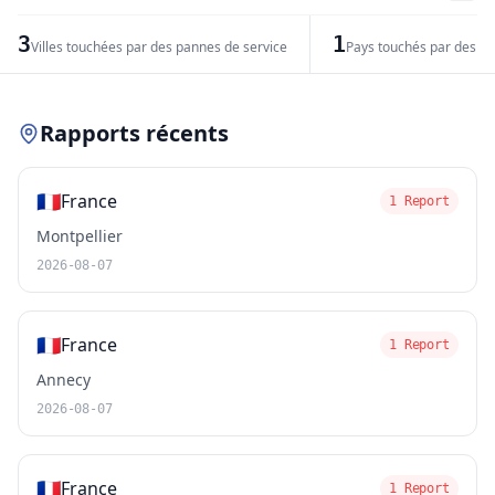
−
3
1
Villes touchées par des pannes de service
Pays touchés par des pr
Leaflet
|
© OpenStreetMap contributors
Rapports récents
🇫🇷
France
1 Report
Montpellier
2026-08-07
🇫🇷
France
1 Report
Annecy
2026-08-07
🇫🇷
France
1 Report