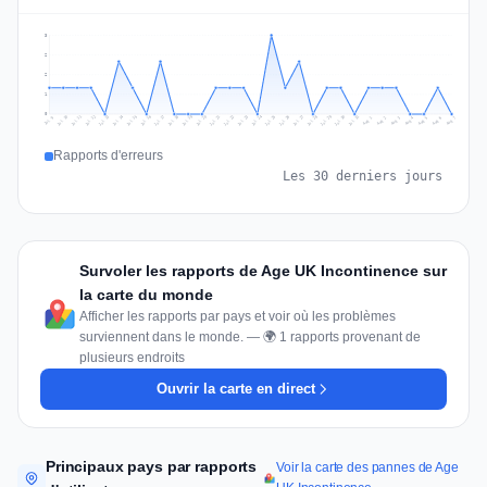
3
2
2
1
0
Jul 16
Jul 19
Jul 22
Jul 25
Jul 12
Jul 15
Jul 28
Jul 31
Jul 18
Jul 21
Jul 24
Jul 11
Jul 14
Jul 27
Jul 30
Jul 17
Jul 20
Jul 23
Jul 10
Jul 13
Jul 26
Jul 29
Aug 2
Aug 5
Aug 1
Aug 4
Jul 9
Aug 7
Aug 3
Aug 6
Rapports d'erreurs
Les 30 derniers jours
Survoler les rapports de Age UK Incontinence sur
la carte du monde
Afficher les rapports par pays et voir où les problèmes
surviennent dans le monde. — 🌍 1 rapports provenant de
plusieurs endroits
Ouvrir la carte en direct
Principaux pays par rapports
Voir la carte des pannes de Age