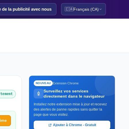
e de la publicité avec nous
🇨🇦
Français (CA)
Extension Chrome
NOUVEAU
Surveillez vos services
ctement
directement dans le navigateur
Installez notre extension mise à jour et recevez
des alertes de panne rapides sans quitter la
page que vous visitez.
lème
Ajouter à Chrome - Gratuit