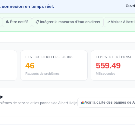
 la connexion en temps réel.
Ouvr
🔔 Être notifié
📋 Intégrer le macaron d'état en direct
↗ Visiter Albert 
LES 30 DERNIERS JOURS
TEMPS DE RÉPONSE
46
559.49
Rapports de problèmes
Millisecondes
jn
Voir la carte des pannes de A
blèmes de service et les pannes de Albert Heijn