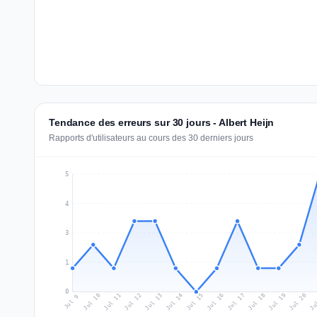
Tendance des erreurs sur 30 jours - Albert Heijn
Rapports d'utilisateurs au cours des 30 derniers jours
5
4
3
1
0
Jul 18
Ju
Jul 11
Jul 14
Jul 17
Jul 20
Jul 10
Jul 13
Jul 16
Jul 19
Jul 12
Jul 15
Jul 9