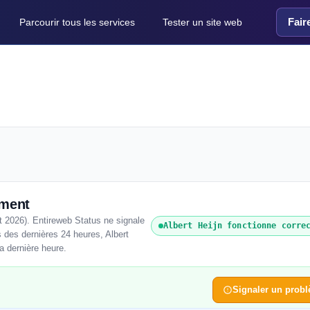
Fair
Parcourir tous les services
Tester un site web
oment
t 2026). Entireweb Status ne signale
Albert Heijn fonctionne corre
 des dernières 24 heures, Albert
la dernière heure.
Signaler un prob