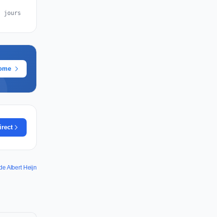
s jours
rome
irect
de Albert Heijn