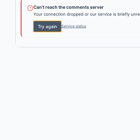
Can't reach the comments server
Your connection dropped or our service is briefly unre
Try again
Service status