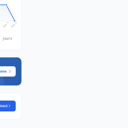
Aug 6
Aug 5
4
s jours
rome
irect