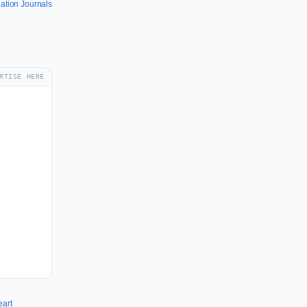
iation Journals
RTISE HERE
eart