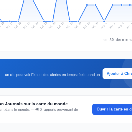
l 20
Jul 23
Jul 26
Jul 29
Jul 22
Jul 25
Jul 28
Jul 31
Jul 21
Jul 24
Jul 27
Jul 30
Aug 2
Aug 1
Aug 
Aug 3
Les 30 dernier
Ajouter à Ch
— un clic pour voir l'état et des alertes en temps réel quand un
on Journals sur la carte du monde
Ouvrir la carte en d
nnent dans le monde. — 🌍 0 rapports provenant de