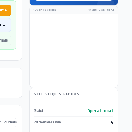
lème
ADVERTISEMENT
ADVERTISE HERE
ir →
rnals
STATISTIQUES RAPIDES
Operational
Statut
0
n Journals
20 dernières min.