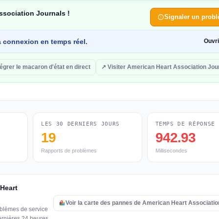
ssociation Journals !
Signaler un prob
 la connexion en temps réel.
Ouvr
tégrer le macaron d'état en direct
↗ Visiter American Heart Association Jou
LES 30 DERNIERS JOURS
TEMPS DE RÉPONSE
19
942.93
Rapports de problèmes
Millisecondes
 Heart
Voir la carte des pannes de American Heart Associatio
oblèmes de service
ernières 24 heures.