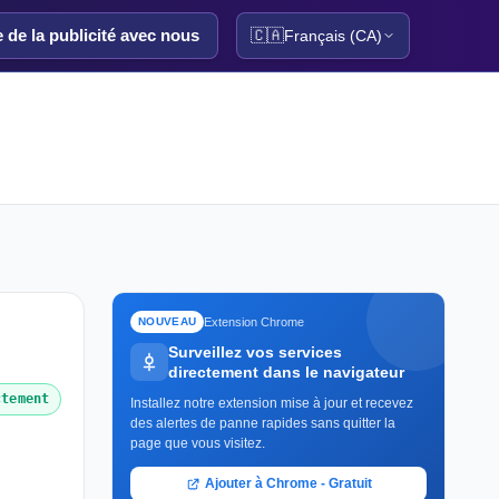
e de la publicité avec nous
🇨🇦
Français (CA)
Extension Chrome
NOUVEAU
Surveillez vos services
directement dans le navigateur
ctement
Installez notre extension mise à jour et recevez
des alertes de panne rapides sans quitter la
page que vous visitez.
Ajouter à Chrome - Gratuit