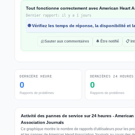
Tout fonctionne correctement avec American Heart A
Dernier rapport: il y a 1 jours
🌐 Vérifiez les temps de réponse, la disponibilité et
Sauter aux commentaires
🔔 Être notifié
📋 In
DERNIÈRE HEURE
DERNIÈRES 24 HEURES
0
0
Rapports de problèmes
Rapports de problèmes
Activité des pannes de service sur 24 heures - American
Association Journals
Ce graphique montre le nombre de rapports d'utilisateurs pour les pr
et les pannes de American Heart Association Journals au cours des d