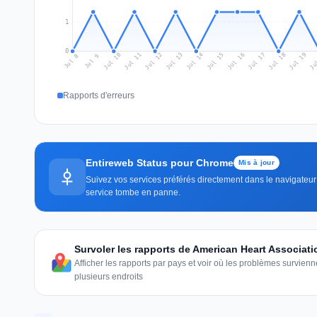
1
0
Jul 17
Ju
Jul 10
Jul 13
Jul 16
Jul 19
Jul 12
Jul 15
Jul 18
Jul 11
Jul 14
Jul 8
Jul 9
Rapports d'erreurs
Entireweb Status pour Chrome
Mis à jour
Suivez vos services préférés directement dans le navigateur 
service tombe en panne.
Survoler les rapports de American Heart Associati
Afficher les rapports par pays et voir où les problèmes survie
plusieurs endroits