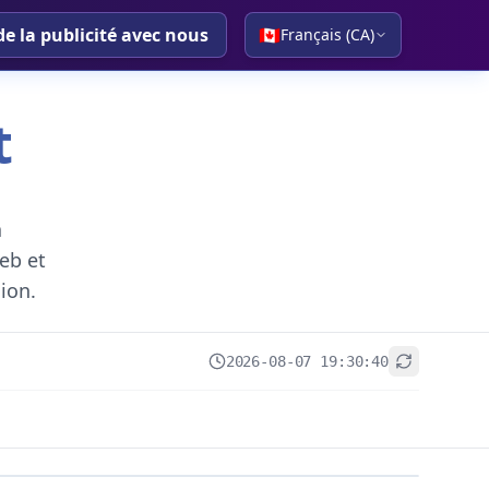
de la publicité avec nous
🇨🇦
Français (CA)
t
a
eb et
gion.
2026-08-07 19:30:40
+
−
Leaflet
|
© OpenStreetMap contributors