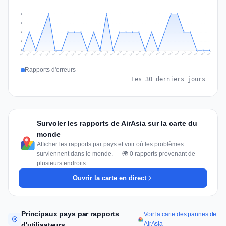
2
2
1
1
0
Jul 18
Jul 21
Jul 24
Jul 11
Jul 27
Jul 14
Jul 17
Jul 30
Jul 20
Jul 23
Jul 26
Jul 13
Jul 16
Jul 29
Jul 19
Jul 22
Jul 25
Jul 12
Jul 15
Jul 28
Jul 31
Aug 4
Aug 7
Aug 3
Aug 6
Aug 9
Aug 2
Aug 5
Aug 8
Aug 1
Rapports d'erreurs
Les 30 derniers jours
Survoler les rapports de AirAsia sur la carte du
monde
Afficher les rapports par pays et voir où les problèmes
surviennent dans le monde. — 🌍 0 rapports provenant de
plusieurs endroits
Ouvrir la carte en direct
Principaux pays par rapports
Voir la carte des pannes de
AirAsia
d'utilisateurs