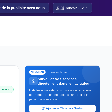
e de la publicité avec nous
🇨🇦
Français (CA)
Extension Chrome
NOUVEAU
Surveillez vos services
directement dans le navigateur
ctement
Installez notre extension mise à jour et recevez
des alertes de panne rapides sans quitter la
page que vous visitez.
Ajouter à Chrome - Gratuit