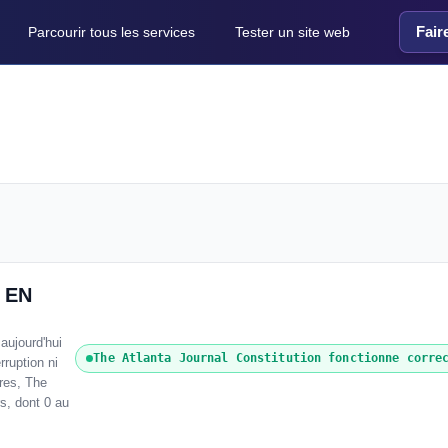
Fair
Parcourir tous les services
Tester un site web
t EN
aujourd'hui
The Atlanta Journal Constitution fonctionne corre
ruption ni
res, The
rs, dont 0 au