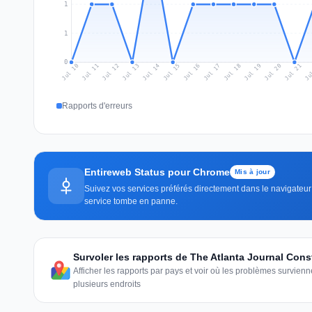
1
1
0
Jul 19
Ju
Jul 12
Jul 15
Jul 18
Jul 21
Jul 11
Jul 14
Jul 17
Jul 20
Jul 10
Jul 13
Jul 16
Rapports d'erreurs
Entireweb Status pour Chrome
Mis à jour
Suivez vos services préférés directement dans le navigateur 
service tombe en panne.
Survoler les rapports de The Atlanta Journal Cons
Afficher les rapports par pays et voir où les problèmes survie
plusieurs endroits