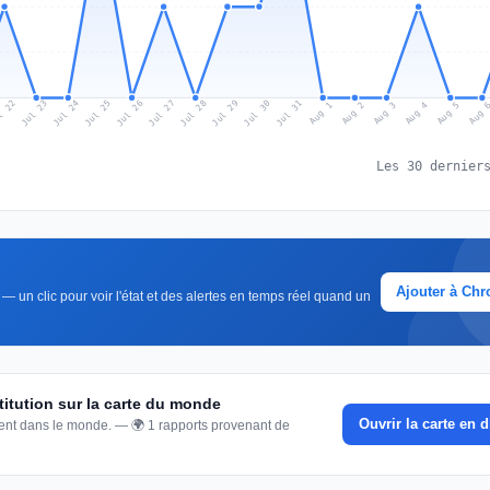
l 22
Jul 25
Jul 28
Jul 31
Jul 24
Jul 27
Jul 30
Jul 23
Jul 26
Jul 29
Aug 1
Aug 4
Aug 3
Aug 
Aug 2
Aug 5
Les 30 dernier
Ajouter à Ch
— un clic pour voir l'état et des alertes en temps réel quand un
titution sur la carte du monde
Ouvrir la carte en d
nnent dans le monde. — 🌍 1 rapports provenant de