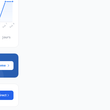
Aug 8
Aug 7
6
s jours
rome
irect