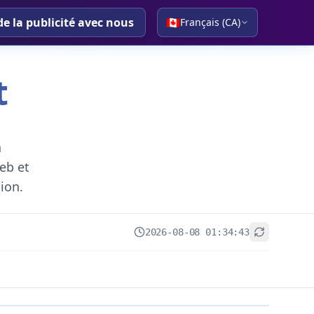
de la publicité avec nous
🇨🇦
Français (CA)
t
a
eb et
gion.
2026-08-08 01:34:43
+
−
Leaflet
|
© OpenStreetMap contributors