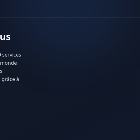
tus
 services
e monde
es
 grâce à