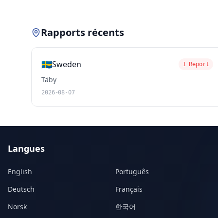
Rapports récents
🇸🇪
Sweden
1 Report
Täby
2026-08-07
Langues
English
Português
Deutsch
Français
Norsk
한국어