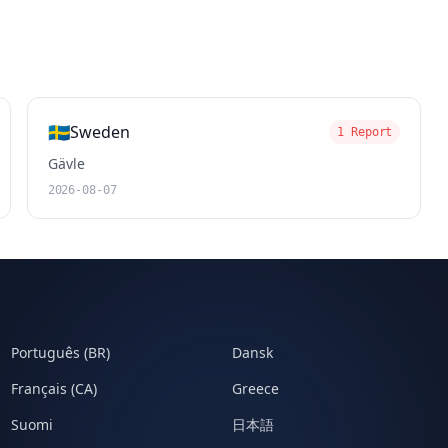
🇸🇪
Sweden
1 Report
Gävle
2026-08-07
Português (BR)
Dansk
Français (CA)
Greece
Suomi
日本語