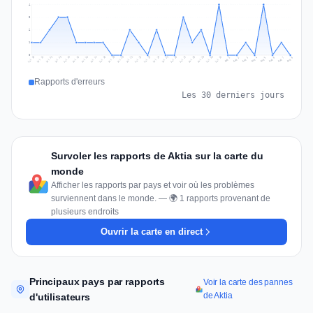
4
3
2
1
0
Jul 17
Jul 20
Jul 23
Jul 10
Jul 26
Jul 13
Jul 16
Jul 29
Jul 19
Jul 22
Jul 25
Jul 12
Jul 15
Jul 28
Jul 31
Jul 18
Jul 21
Jul 24
Jul 11
Jul 14
Jul 27
Jul 30
Aug 3
Aug 6
Aug 2
Aug 5
Aug 8
Aug 1
Aug 4
Aug 7
Rapports d'erreurs
Les 30 derniers jours
Survoler les rapports de Aktia sur la carte du
monde
Afficher les rapports par pays et voir où les problèmes
surviennent dans le monde. — 🌍 1 rapports provenant de
plusieurs endroits
Ouvrir la carte en direct
Principaux pays par rapports
Voir la carte des pannes
de Aktia
d'utilisateurs