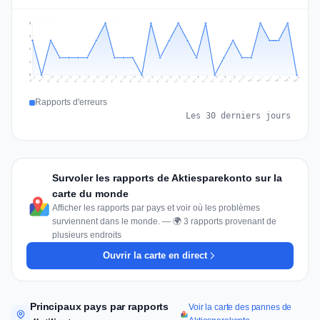
3
2
2
1
0
Jul 15
Jul 18
Jul 31
Jul 21
Jul 24
Jul 11
Jul 14
Jul 27
Jul 30
Jul 17
Jul 20
Jul 23
Jul 10
Jul 13
Jul 26
Jul 29
Jul 16
Jul 19
Jul 22
Jul 12
Jul 25
Jul 28
Aug 1
Aug 4
Jul 9
Aug 3
Jul 8
Aug 6
Aug 2
Aug 5
Rapports d'erreurs
Les 30 derniers jours
Survoler les rapports de Aktiesparekonto sur la
carte du monde
Afficher les rapports par pays et voir où les problèmes
surviennent dans le monde. — 🌍 3 rapports provenant de
plusieurs endroits
Ouvrir la carte en direct
Principaux pays par rapports
Voir la carte des pannes de