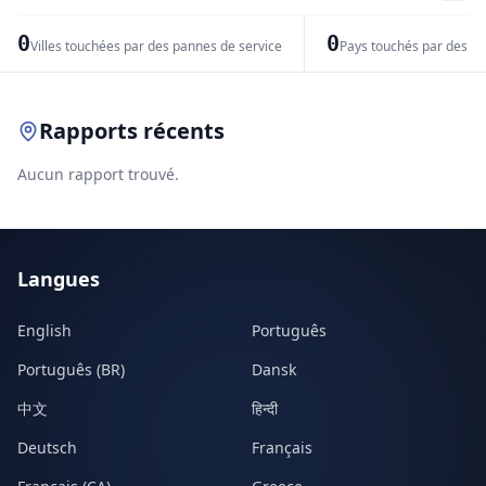
−
0
0
Villes touchées par des pannes de service
Pays touchés par des pr
Leaflet
|
© OpenStreetMap contributors
Rapports récents
Aucun rapport trouvé.
Langues
English
Português
Português (BR)
Dansk
中文
हिन्दी
Deutsch
Français