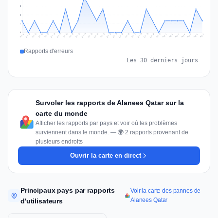
2
2
1
0
Jul 16
Jul 19
Jul 22
Jul 25
Jul 12
Jul 15
Jul 28
Jul 31
Jul 18
Jul 21
Jul 24
Jul 11
Jul 14
Jul 27
Jul 30
Jul 17
Jul 20
Jul 23
Jul 10
Jul 13
Jul 26
Jul 29
Aug 2
Aug 5
Aug 1
Aug 4
Jul 9
Aug 7
Aug 3
Aug 6
Rapports d'erreurs
Les 30 derniers jours
Survoler les rapports de Alanees Qatar sur la
carte du monde
Afficher les rapports par pays et voir où les problèmes
surviennent dans le monde. — 🌍 2 rapports provenant de
plusieurs endroits
Ouvrir la carte en direct
Principaux pays par rapports
Voir la carte des pannes de
Alanees Qatar
d'utilisateurs