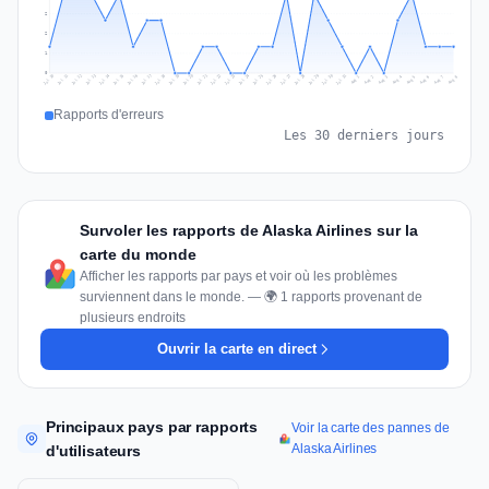
2
2
1
0
Jul 17
Jul 20
Jul 23
Jul 10
Jul 26
Jul 13
Jul 16
Jul 29
Jul 19
Jul 22
Jul 25
Jul 12
Jul 15
Jul 28
Jul 31
Jul 18
Jul 21
Jul 24
Jul 11
Jul 14
Jul 27
Jul 30
Aug 3
Aug 6
Aug 2
Aug 5
Aug 8
Aug 1
Aug 4
Aug 7
Rapports d'erreurs
Les 30 derniers jours
Survoler les rapports de Alaska Airlines sur la
carte du monde
Afficher les rapports par pays et voir où les problèmes
surviennent dans le monde. — 🌍 1 rapports provenant de
plusieurs endroits
Ouvrir la carte en direct
Principaux pays par rapports
Voir la carte des pannes de
Alaska Airlines
d'utilisateurs